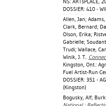
NS: ARTsPLACE, 2
DOSSIER: 410 - W
Allen, Jan
;
Adams, 
Clark, Bernard
;
Da
Olson, Erika
;
Ristv
Gabrielle
;
Soudant
Trudi
;
Wallace, C
Winik, J. T.
.
Connect
Kingston, Ont.: Ag
Fuel Artist-Run Ce
DOSSIER: 351 - 
(Kingston)
Bogusky, Alf
;
Burk
National : Reflect