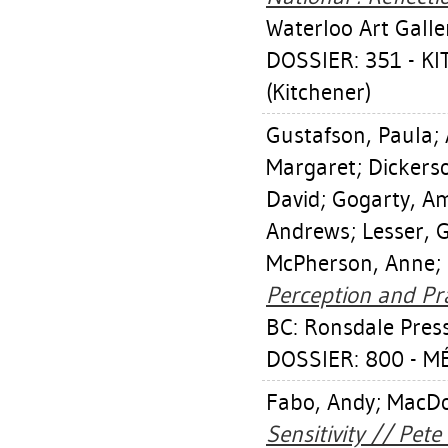
Waterloo Art Galle
DOSSIER: 351 - 
(Kitchener)
Gustafson, Paula
;
Margaret
;
Dickers
David
;
Gogarty, A
Andrews
;
Lesser, G
McPherson, Anne
;
Perception and Pra
BC: Ronsdale Press;
DOSSIER: 800 - M
Fabo, Andy
;
MacDo
Sensitivity // Pet