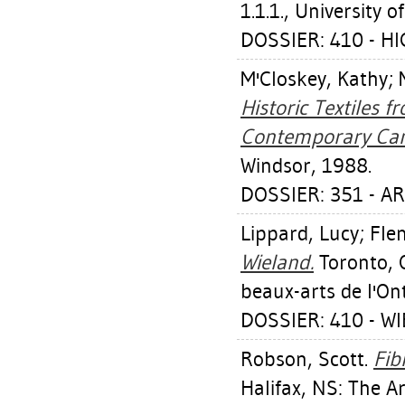
1.1.1., University 
DOSSIER: 410 - H
M'Closkey, Kathy
;
Historic Textiles 
Contemporary Cana
Windsor, 1988.
DOSSIER: 351 - A
Lippard, Lucy
;
Fle
Wieland.
Toronto, O
beaux-arts de l'On
DOSSIER: 410 - W
Robson, Scott
.
Fib
Halifax, NS: The A