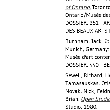
of Ontario.
Toronto,
Ontario/Musée des 
DOSSIER: 351 - A
DES BEAUX-ARTS D
Burnham, Jack
.
Jo
Munich, Germany: G
Musée d'art conte
DOSSIER: 440 - B
Sewell, Richard
;
He
Tamasauskas, Oti
Novak, Nick
;
Feld
Brian
.
Open Studio
Studio, 1980.