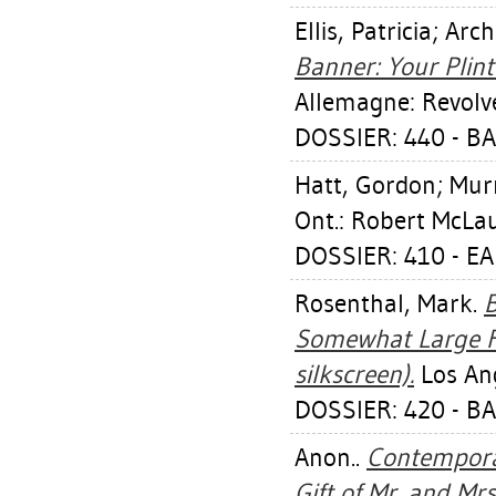
Ellis, Patricia
;
Arch
Banner: Your Plint
Allemagne: Revolv
DOSSIER: 440 - B
Hatt, Gordon
;
Mur
Ont.: Robert McLau
DOSSIER: 410 - E
Rosenthal, Mark
.
B
Somewhat Large Ful
silkscreen).
Los Ang
DOSSIER: 420 - B
Anon..
Contemporar
Gift of Mr. and Mrs