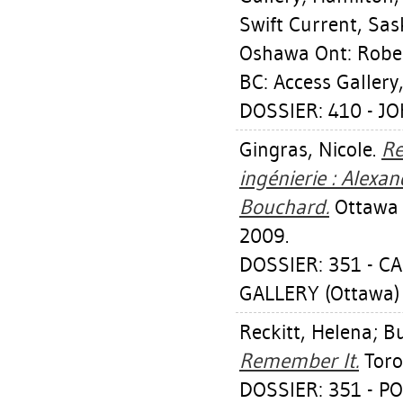
Swift Current, Sask
Oshawa Ont: Rober
BC: Access Gallery
DOSSIER: 410 - J
Gingras, Nicole
.
Re
ingénierie : Alex
Bouchard.
Ottawa O
2009.
DOSSIER: 351 - C
GALLERY (Ottawa)
Reckitt, Helena
;
Bu
Remember It.
Toro
DOSSIER: 351 - PO