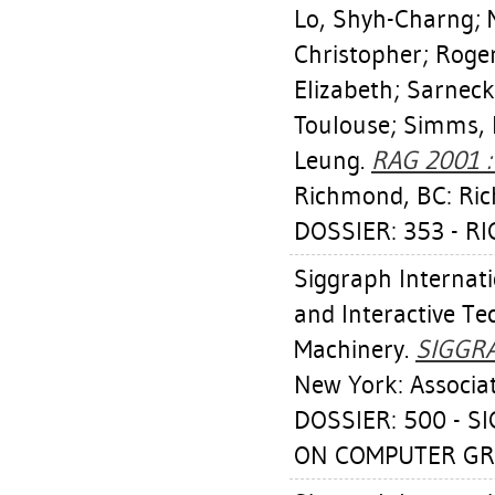
Lo, Shyh-Charng
;
Christopher
;
Roger
Elizabeth
;
Sarneck
Toulouse
;
Simms, 
Leung
.
RAG 2001 :
Richmond, BC: Ric
DOSSIER: 353 - R
Siggraph Internat
and Interactive Te
Machinery.
SIGGRA
New York: Associa
DOSSIER: 500 - 
ON COMPUTER GR