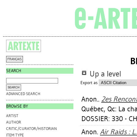
B
FRANÇAIS
SEARCH
Up a level
Export as
ADVANCED SEARCH
Anon..
2es Rencontr
BROWSE BY
Québec, Qc: La ch
ARTIST
DOSSIER: 330 - C
AUTHOR
CRITIC/CURATOR/HISTORIAN
Anon.
Air Raids : L
ITEM TYPE