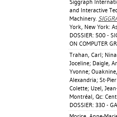
Siggraph Internat
and Interactive Te
Machinery.
SIGGRA
York, New York: A
DOSSIER: 500 - 
ON COMPUTER GR
Trahan, Carl
;
Nina
Joceline
;
Daigle, A
Yvonne
;
Ouaknine,
Alexandria
;
St-Pie
Colette
;
Uzel, Jean
Montréal, Qc: Cent
DOSSIER: 330 - GA
Morice, Anne-Mari