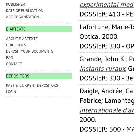
experimental medi
PUBLISHER
DATE OF PUBLICATION
DOSSIER: 410 - P
ART ORGANIZATION
Lafortune, Marie-J
E-ARTEXTE
Optica, 2000.
ABOUT E-ARTEXTE
DOSSIER: 330 - OP
GUIDELINES
DEPOSIT YOUR DOCUMENTS
Grande, John K.
;
P
FAQ
CONTACT
Instants ruraux.
Gr
DEPOSITORS
DOSSIER: 330 - 3e
PAST & CURRENT DEPOSITORS
Daigle, Andrée
;
Ca
LOGIN
Fabrice
;
Lamontagn
internationale d'a
2000.
DOSSIER: 500 - 