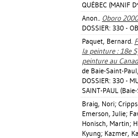
QUÉBEC (MANIF D'
Anon..
Oboro 2000
DOSSIER: 330 - O
Paquet, Bernard
.
P
la peinture : 18e 
peinture au Canad
de Baie-Saint-Paul
DOSSIER: 330 - M
SAINT-PAUL (Baie-
Braig, Nori
;
Cripp
Emerson, Julie
;
Fa
Honisch, Martin
;
H
Kyung
;
Kazmer, K