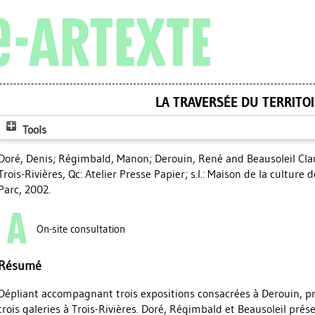
LA TRAVERSÉE DU TERRITO
Tools
Doré, Denis
;
Régimbald, Manon
;
Derouin, René
and Beausoleil Cl
Trois-Rivières, Qc: Atelier Presse Papier; s.l.: Maison de la culture de
Parc, 2002.
On-site consultation
Résumé
Dépliant accompagnant trois expositions consacrées à Derouin, 
trois galeries à Trois-Rivières. Doré, Régimbald et Beausoleil prés