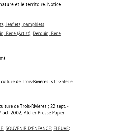
ture et le territoire. Notice
ts, leaflets, pamphlets
in, René
(Artist)
;
Derouin, René
cm)
culture de Trois-Rivières; s.l.: Galerie
ulture de Trois-Rivières ; 22 sept. -
27 oct. 2002, Atelier Presse Papier
GE
;
SOUVENIR D'ENFANCE
;
FLEUVE
;