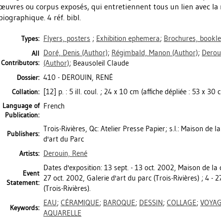
œuvres ou corpus exposés, qui entretiennent tous un lien avec la na
biographique. 4 réf. bibl.
Flyers, posters
;
Exhibition ephemera
;
Brochures, bookle
Types:
Doré, Denis
(Author)
;
Régimbald, Manon
(Author)
;
Derou
All
Contributors:
(Author)
; Beausoleil Claude
410 - DEROUIN, RENÉ
Dossier:
[12] p. : 5 ill. coul. ; 24 x 10 cm (affiche dépliée : 53 x 30 
Collation:
Language of
French
Publication:
Trois-Rivières, Qc: Atelier Presse Papier; s.l.: Maison de la 
Publishers:
d'art du Parc
Derouin, René
Artists:
Dates d'exposition: 13 sept. - 13 oct. 2002, Maison de la c
Event
27 oct. 2002, Galerie d'art du parc (Trois-Rivières) ; 4 - 
Statement:
(Trois-Rivières).
EAU
;
CÉRAMIQUE
;
BAROQUE
;
DESSIN
;
COLLAGE
;
VOYA
Keywords:
AQUARELLE