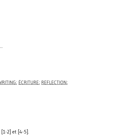
..
WRITING
;
ÉCRITURE
;
REFLECTION
;
1-2] et [4-5].