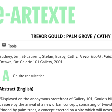
TREVOR GOULD : PALM GROVE / CATHY B
Tools
Budney, Jen
;
St-Laurent, Stefan
;
Busby, Cathy
.
Trevor Gould : Palm
Ottawa, On: Galerie 101 Gallery, 2001.
On-site consultation
Abstract (English)
"Displayed on the anonymous storefront of Gallery 101, Gould's b
passers-by the arrival of a new urban concept, consisting of two-s
fringed by palm trees, a concept erected on a site which will nev