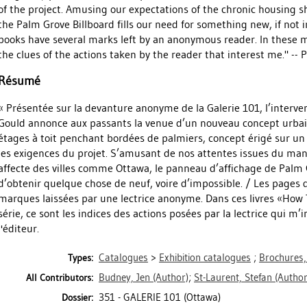
of the project. Amusing our expectations of the chronic housing sh
the Palm Grove Billboard fills our need for something new, if not 
books have several marks left by an anonymous reader. In these m
the clues of the actions taken by the reader that interest me." -- P
Résumé
« Présentée sur la devanture anonyme de la Galerie 101, l’interv
Gould annonce aux passants la venue d’un nouveau concept urbai
étages à toit penchant bordées de palmiers, concept érigé sur un s
les exigences du projet. S’amusant de nos attentes issues du m
affecte des villes comme Ottawa, le panneau d’affichage de Palm
d’obtenir quelque chose de neuf, voire d’impossible. / Les pages 
marques laissées par une lectrice anonyme. Dans ces livres «How
série, ce sont les indices des actions posées par la lectrice qui m’i
l'éditeur.
Catalogues
>
Exhibition catalogues
;
Brochures,
Types:
Budney, Jen
(Author)
;
St-Laurent, Stefan
(Author
All Contributors:
351 - GALERIE 101 (Ottawa)
Dossier: