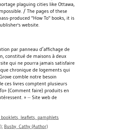
ortage plaguing cities like Ottawa,
impossible. / The pages of these
ass-produced "How To" books, it is
ublisher's website.
ention par panneau d’affichage de
n, constitué de maisons à deux
ite qui ne pourra jamais satisfaire
anque chronique de logements qui
 Grove comble notre besoin
de ces livres comptent plusieurs
 To» (Comment faire) produits en
ntéressent. » -- Site web de
 booklets, leaflets, pamphlets
)
;
Busby, Cathy
(Author)