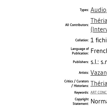
Audio
Types:
Théri
All Contributors:
(Inter
1 fich
Collation:
Language of
Frenc
Publication:
s.l.: s.
Publishers:
Vazan,
Artists:
Critics / Curators
Théri
/ Historians:
ART CONC
Keywords:
Copyright
Norma
Statement: