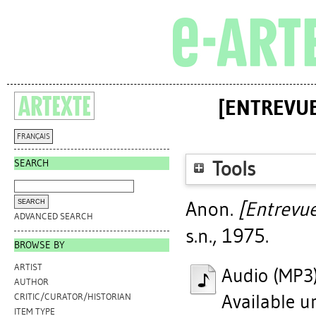
[ENTREVUE
FRANÇAIS
SEARCH
Tools
Anon.
[Entrevue
ADVANCED SEARCH
s.n., 1975.
BROWSE BY
ARTIST
Audio (MP3
AUTHOR
Available u
CRITIC/CURATOR/HISTORIAN
ITEM TYPE