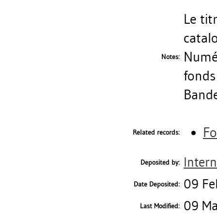
Le tit
catal
Numér
Notes:
fonds
Bandes
Fo
Related records:
Intern
Deposited by:
09 Fe
Date Deposited:
09 Ma
Last Modified: