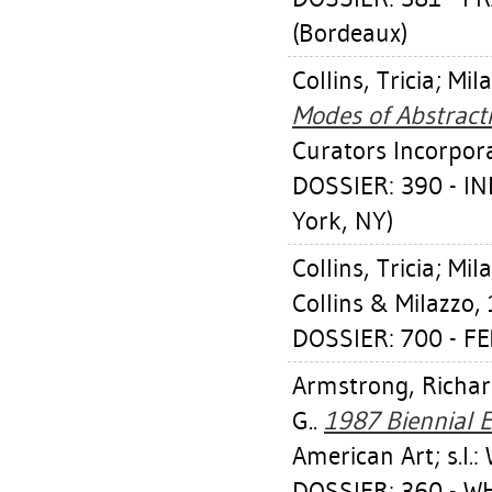
(Bordeaux)
Collins, Tricia
;
Mila
Modes of Abstracti
Curators Incorpor
DOSSIER: 390 - 
York, NY)
Collins, Tricia
;
Mila
Collins & Milazzo,
DOSSIER: 700 - 
Armstrong, Richa
G.
.
1987 Biennial E
American Art; s.l.
DOSSIER: 360 - 