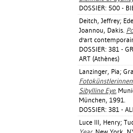
DOSSIER: 500 - BI
Deitch, Jeffrey
;
Ede
Joannou, Dakis
.
Po
d'art contemporain;
DOSSIER: 381 - 
ART (Athènes)
Lanzinger, Pia
;
Gra
Fotokünstlerinne
Sibylline Eye.
Munic
München, 1991.
DOSSIER: 381 - A
Luce III, Henry
;
Tuc
Year.
New York, NY