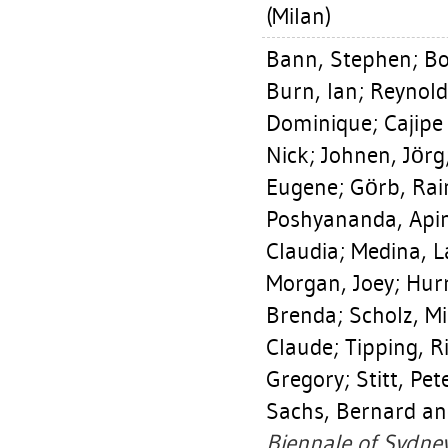
(Milan)
Bann, Stephen
;
Bo
Burn, Ian
;
Reynold
Dominique
;
Cajipe
Nick
;
Johnen, Jörg
Eugene
;
Görb, Rai
Poshyananda, Api
Claudia
;
Medina, L
Morgan, Joey
;
Hurr
Brenda
;
Scholz, M
Claude
;
Tipping, R
Gregory
;
Stitt, Pet
Sachs, Bernard
an
Biennale of Sydney