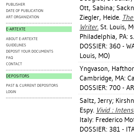
PUBLISHER
Ott, Sabina
;
Sackn
DATE OF PUBLICATION
Ziegler, Heide
.
The 
ART ORGANIZATION
Writer.
St. Louis, M
E-ARTEXTE
Philadelphia, PA: s
ABOUT E-ARTEXTE
DOSSIER: 360 - W
GUIDELINES
DEPOSIT YOUR DOCUMENTS
Louis, MO)
FAQ
CONTACT
Yngvason, Haftho
DEPOSITORS
Cambridge, MA: Ca
PAST & CURRENT DEPOSITORS
DOSSIER: 700 - A
LOGIN
Saltz, Jerry
;
Kirshn
Espy
.
Vivid : Inte
Italy: Frederico Mo
DOSSIER: 381 - I