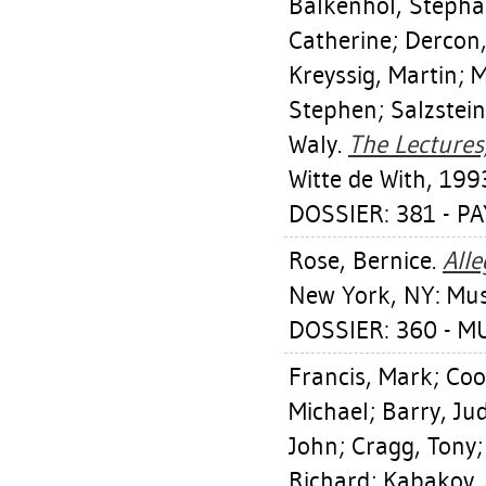
Balkenhol, Steph
Catherine
;
Dercon,
Kreyssig, Martin
;
M
Stephen
;
Salzstei
Waly
.
The Lectures,
Witte de With, 199
DOSSIER: 381 - PA
Rose, Bernice
.
All
New York, NY: Mus
DOSSIER: 360 - 
Francis, Mark
;
Coo
Michael
;
Barry, Ju
John
;
Cragg, Tony
Richard
;
Kabakov, 