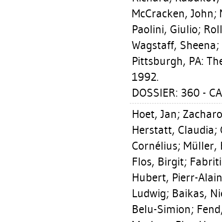
McCracken, John
;
Paolini, Giulio
;
Roll
Wagstaff, Sheena
;
Pittsburgh, PA: Th
1992.
DOSSIER: 360 - C
Hoet, Jan
;
Zacharo
Herstatt, Claudia
;
Cornélius
;
Müller,
Flos, Birgit
;
Fabrit
Hubert, Pierr-Alai
Ludwig
;
Baikas, Ni
Belu-Simion
;
Fend,