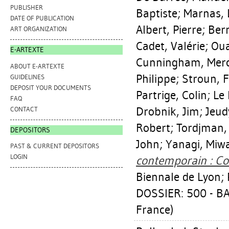
PUBLISHER
Baptiste
;
Marnas, 
DATE OF PUBLICATION
Albert, Pierre
;
Bern
ART ORGANIZATION
Cadet, Valérie
;
Oua
E-ARTEXTE
Cunningham, Mer
ABOUT E-ARTEXTE
Philippe
;
Stroun, F
GUIDELINES
DEPOSIT YOUR DOCUMENTS
Partrige, Colin
;
Le 
FAQ
Drobnik, Jim
;
Jeud
CONTACT
Robert
;
Tordjman, 
DEPOSITORS
John
;
Yanagi, Miw
PAST & CURRENT DEPOSITORS
LOGIN
contemporain : Co
Biennale de Lyon; P
DOSSIER: 500 - B
France)