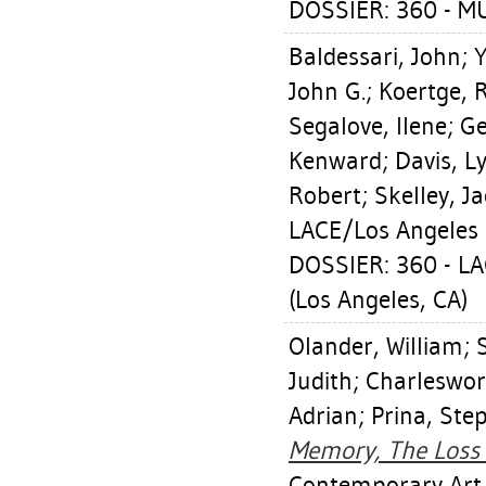
DOSSIER: 360 - M
Baldessari, John
;
John G.
;
Koertge, 
Segalove, Ilene
;
Ge
Kenward
;
Davis, L
Robert
;
Skelley, J
LACE/Los Angeles 
DOSSIER: 360 - 
(Los Angeles, CA)
Olander, William
;
Judith
;
Charleswor
Adrian
;
Prina, Ste
Memory, The Loss o
Contemporary Art,