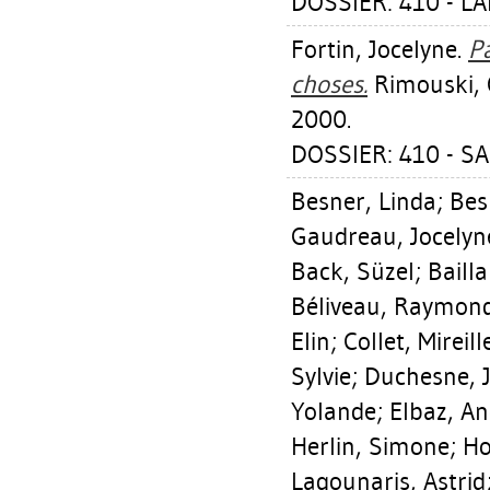
DOSSIER: 410 - L
Fortin, Jocelyne
.
Pa
choses.
Rimouski, 
2000.
DOSSIER: 410 - S
Besner, Linda
;
Bes
Gaudreau, Jocelyn
Back, Süzel
;
Baill
Béliveau, Raymon
Elin
;
Collet, Mireill
Sylvie
;
Duchesne, 
Yolande
;
Elbaz, A
Herlin, Simone
;
Ho
Lagounaris, Astrid