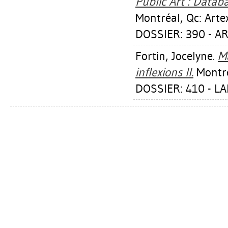
Public Art : Datab
Montréal, Qc: Artex
DOSSIER: 390 - AR
Fortin, Jocelyne
.
Ma
inflexions II.
Montré
DOSSIER: 410 - L