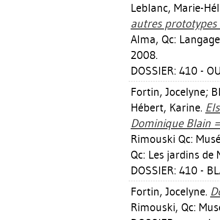
Leblanc, Marie-Hé
autres prototypes 
Alma, Qc: Langage 
2008.
DOSSIER: 410 - O
Fortin, Jocelyne
;
B
Hébert, Karine
.
El
Dominique Blain = 
Rimouski Qc: Musé
Qc: Les jardins de 
DOSSIER: 410 - B
Fortin, Jocelyne
.
Do
Rimouski, Qc: Mus