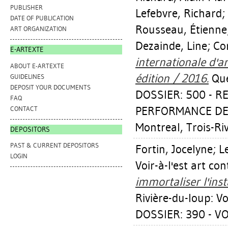
PUBLISHER
Lefebvre, Richard
;
DATE OF PUBLICATION
Rousseau, Étienne
ART ORGANIZATION
Dezainde, Line
;
Cor
E-ARTEXTE
internationale d'
ABOUT E-ARTEXTE
édition / 2016.
Qué
GUIDELINES
DEPOSIT YOUR DOCUMENTS
DOSSIER: 500 - 
FAQ
PERFORMANCE DE Q
CONTACT
Montreal, Trois-Rivi
DEPOSITORS
PAST & CURRENT DEPOSITORS
Fortin, Jocelyne
;
L
LOGIN
Voir-à-l'est art c
immortaliser l'ins
Rivière-du-loup: Vo
DOSSIER: 390 - VOI