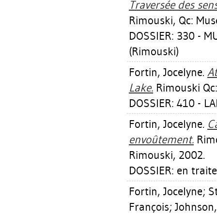
Traversée des sen
Rimouski, Qc: Mus
DOSSIER: 330 - 
(Rimouski)
Fortin, Jocelyne
.
A
Lake.
Rimouski Qc:
DOSSIER: 410 - L
Fortin, Jocelyne
.
C
envoûtement.
Rimo
Rimouski, 2002.
DOSSIER: en trait
Fortin, Jocelyne
;
S
François
;
Johnson,