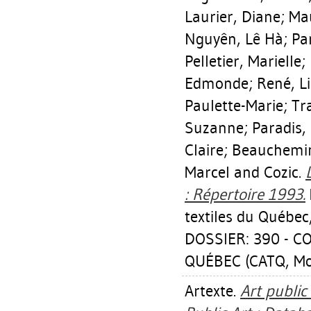
Laurier, Diane
;
Mau
Nguyên, Lê Hà
;
Pa
Pelletier, Marielle
;
Edmonde
;
René, L
Paulette-Marie
;
Tr
Suzanne
;
Paradis,
Claire
;
Beauchemin
Marcel
and Cozic.
: Répertoire 1993.
textiles du Québec
DOSSIER: 390 - C
QUÉBEC (CATQ, Mon
Artexte.
Art public