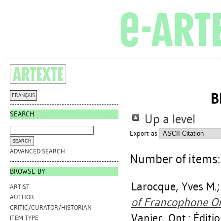
B
FRANÇAIS
SEARCH
Up a level
Export as
ADVANCED SEARCH
Number of items
BROWSE BY
Larocque, Yves M.
ARTIST
AUTHOR
of Francophone Onta
CRITIC/CURATOR/HISTORIAN
Vanier, Ont.: Édit
ITEM TYPE