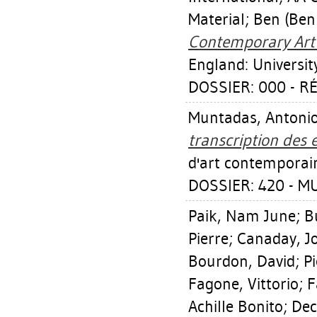
Material; Ben (Ben
Contemporary Art :
England: University
DOSSIER: 000 - 
Muntadas, Antoni
transcription des e
d'art contemporai
DOSSIER: 420 - 
Paik, Nam June
;
B
Pierre
;
Canaday, J
Bourdon, David
;
P
Fagone, Vittorio
;
F
Achille Bonito
;
Dec