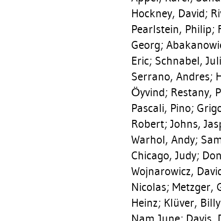
Hockney, David
;
Ri
Pearlstein, Philip
;
Georg
;
Abakanowi
Eric
;
Schnabel, Jul
Serrano, Andres
;
H
Öyvind
;
Restany, P
Pascali, Pino
;
Grig
Robert
;
Johns, Jas
Warhol, Andy
;
Sam
Chicago, Judy
;
Don
Wojnarowicz, Davi
Nicolas
;
Metzger, 
Heinz
;
Klüver, Billy
Nam June
;
Davis,