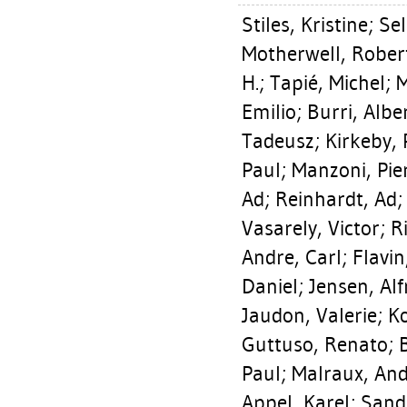
Stiles, Kristine
;
Sel
Motherwell, Rober
H.
;
Tapié, Michel
;
M
Emilio
;
Burri, Albe
Tadeusz
;
Kirkeby, 
Paul
;
Manzoni, Pie
Ad
;
Reinhardt, Ad
Vasarely, Victor
;
R
Andre, Carl
;
Flavin
Daniel
;
Jensen, Alf
Jaudon, Valerie
;
Ko
Guttuso, Renato
;
Paul
;
Malraux, An
Appel, Karel
;
Sand