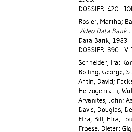
DOSSIER: 420 - J
Rosler, Martha
;
Ba
Video Data Bank :
Data Bank, 1983.
DOSSIER: 390 - VI
Schneider, Ira
;
Kor
Bolling, George
;
S
Antin, David
;
Fock
Herzogenrath, Wul
Arvanites, John
;
As
Davis, Douglas
;
De
Etra, Bill
;
Etra, Lo
Froese, Dieter
;
Gig