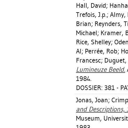
Hall, David
;
Hanhar
Trefois, J.p.
;
Almy,
Brian
;
Reynders, T
Michael
;
Kramer, B
Rice, Shelley
;
Oden
Al
;
Perrée, Rob
;
Ho
Francesc
;
Duguet,
Lumineuze Beeld.
1984.
DOSSIER: 381 - P
Jonas, Joan
;
Crimp
and Descriptions,
Museum, University
1983.