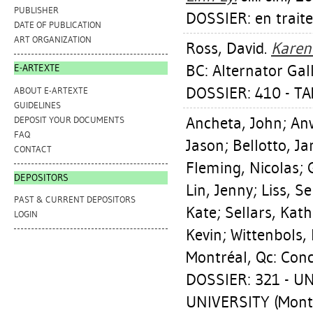
PUBLISHER
DOSSIER: en trait
DATE OF PUBLICATION
ART ORGANIZATION
Ross, David
.
Karen
BC: Alternator Gal
E-ARTEXTE
DOSSIER: 410 - T
ABOUT E-ARTEXTE
GUIDELINES
Ancheta, John
;
Anw
DEPOSIT YOUR DOCUMENTS
FAQ
Jason
;
Bellotto, Ja
CONTACT
Fleming, Nicolas
;
DEPOSITORS
Lin, Jenny
;
Liss, S
PAST & CURRENT DEPOSITORS
Kate
;
Sellars, Kat
LOGIN
Kevin
;
Wittenbols,
Montréal, Qc: Conc
DOSSIER: 321 - 
UNIVERSITY (Montr