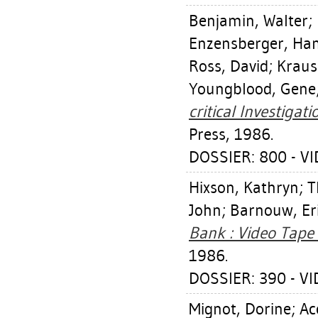
Benjamin, Walter
;
Enzensberger, Ha
Ross, David
;
Kraus
Youngblood, Gene
critical Investigati
Press, 1986.
DOSSIER: 800 - V
Hixson, Kathryn
;
T
John
;
Barnouw, Er
Bank : Video Tape
1986.
DOSSIER: 390 - VI
Mignot, Dorine
;
Ac