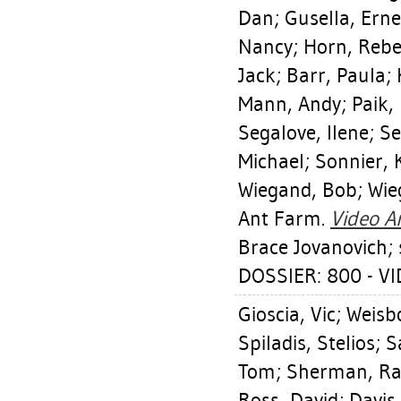
Dan
;
Gusella, Erne
Nancy
;
Horn, Reb
Jack
;
Barr, Paula
;
Mann, Andy
;
Paik,
Segalove, Ilene
;
Se
Michael
;
Sonnier, 
Wiegand, Bob
;
Wie
Ant Farm.
Video Ar
Brace Jovanovich; s.
DOSSIER: 800 - V
Gioscia, Vic
;
Weisbo
Spiladis, Stelios
;
S
Tom
;
Sherman, R
Ross, David
;
Davis