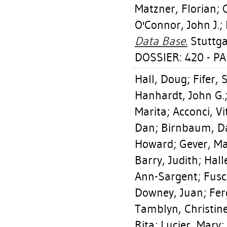
Matzner, Florian
;
O'Connor, John J.
;
Data Base.
Stuttga
DOSSIER: 420 - P
Hall, Doug
;
Fifer, 
Hanhardt, John G.
Marita
;
Acconci, Vi
Dan
;
Birnbaum, D
Howard
;
Gever, M
Barry, Judith
;
Hall
Ann-Sargent
;
Fusc
Downey, Juan
;
Fer
Tamblyn, Christin
Rita
;
Lucier, Mary
;