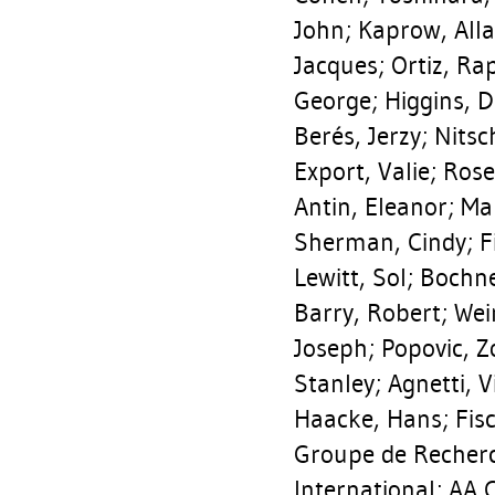
John
;
Kaprow, All
Jacques
;
Ortiz, R
George
;
Higgins, D
Berés, Jerzy
;
Nits
Export, Valie
;
Rose
Antin, Eleanor
;
Ma
Sherman, Cindy
;
F
Lewitt, Sol
;
Bochne
Barry, Robert
;
Wei
Joseph
;
Popovic, Z
Stanley
;
Agnetti, 
Haacke, Hans
;
Fis
Groupe de Recherche
International; AA