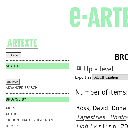
BR
FRANÇAIS
SEARCH
Up a level
Export as
ADVANCED SEARCH
Number of items
BROWSE BY
Ross, David
;
Donal
ARTIST
AUTHOR
Tapestries : Phot
CRITIC/CURATOR/HISTORIAN
Linh Ly.
s.l.: s.n., 2
ITEM TYPE