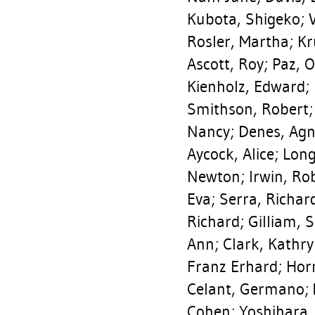
Kubota, Shigeko
;
V
Rosler, Martha
;
Kr
Ascott, Roy
;
Paz, O
Kienholz, Edward
;
Smithson, Robert
Nancy
;
Denes, Ag
Aycock, Alice
;
Long
Newton
;
Irwin, Ro
Eva
;
Serra, Richar
Richard
;
Gilliam, 
Ann
;
Clark, Kathr
Franz Erhard
;
Hor
Celant, Germano
;
Cohen
;
Yoshihara, 