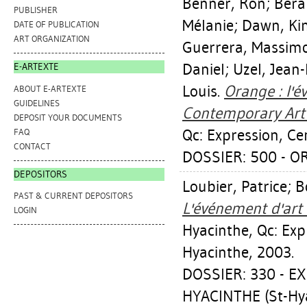
Benner, Ron
;
Bera
PUBLISHER
Mélanie
;
Dawn, Ki
DATE OF PUBLICATION
ART ORGANIZATION
Guerrera, Massim
Daniel
;
Uzel, Jean-
E-ARTEXTE
Louis
.
Orange : l'é
ABOUT E-ARTEXTE
GUIDELINES
Contemporary Art 
DEPOSIT YOUR DOCUMENTS
Qc: Expression, Ce
FAQ
CONTACT
DOSSIER: 500 - OR
DEPOSITORS
Loubier, Patrice
;
B
PAST & CURRENT DEPOSITORS
L'événement d'art 
LOGIN
Hyacinthe, Qc: Exp
Hyacinthe, 2003.
DOSSIER: 330 - E
HYACINTHE (St-Hy