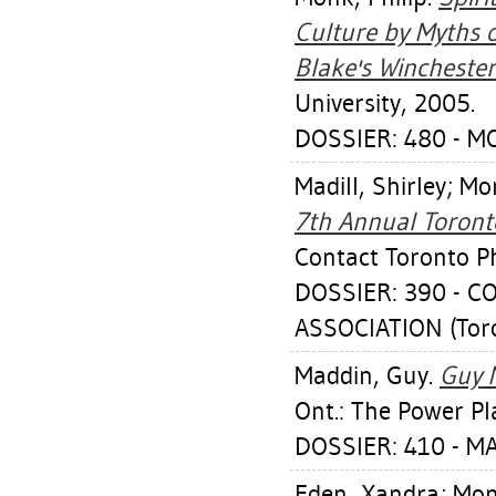
Culture by Myths o
Blake's Winchester
University, 2005.
DOSSIER: 480 - M
Madill, Shirley
;
Mor
7th Annual Toront
Contact Toronto P
DOSSIER: 390 -
ASSOCIATION (Toro
Maddin, Guy
.
Guy 
Ont.: The Power Pl
DOSSIER: 410 - M
Eden, Xandra
;
Mon