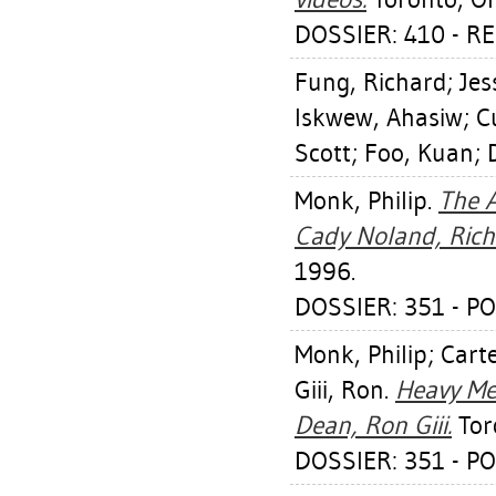
DOSSIER: 410 - R
Fung, Richard
;
Jes
Iskwew, Ahasiw
;
C
Scott
;
Foo, Kuan
;
Monk, Philip
.
The A
Cady Noland, Rich
1996.
DOSSIER: 351 - PO
Monk, Philip
;
Carte
Giii, Ron
.
Heavy Me
Dean, Ron Giii.
Tor
DOSSIER: 351 - PO