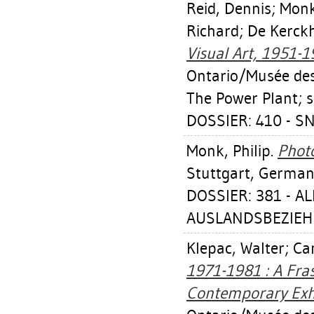
Reid, Dennis
;
Monk
Richard
;
De Kerckh
Visual Art, 1951-1
Ontario/Musée des 
The Power Plant; s.
DOSSIER: 410 - S
Monk, Philip
.
Photo
Stuttgart, German
DOSSIER: 381 - A
AUSLANDSBEZIEHU
Klepac, Walter
;
Ca
1971-1981 : A Fra
Contemporary Exhi