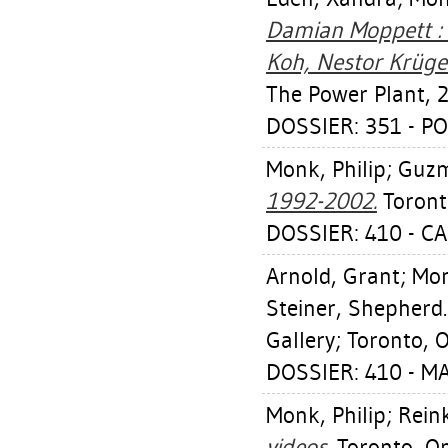
Damian Moppett :
Koh, Nestor Krüger
The Power Plant, 
DOSSIER: 351 - PO
Monk, Philip
;
Guzm
1992-2002.
Toronto
DOSSIER: 410 - C
Arnold, Grant
;
Mon
Steiner, Shepherd
Gallery; Toronto, On
DOSSIER: 410 - M
Monk, Philip
;
Rein
videos.
Toronto, On