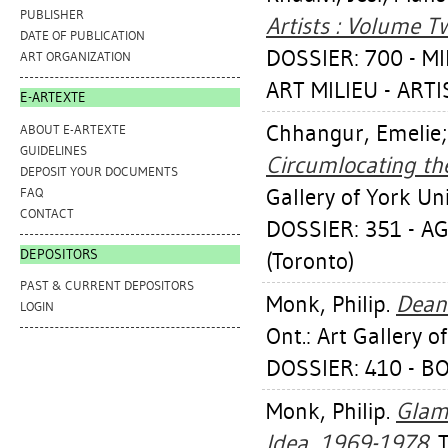
PUBLISHER
Artists : Volume T
DATE OF PUBLICATION
DOSSIER: 700 - MI
ART ORGANIZATION
ART MILIEU - ART
E-ARTEXTE
Chhangur, Emelie
ABOUT E-ARTEXTE
GUIDELINES
Circumlocating the
DEPOSIT YOUR DOCUMENTS
Gallery of York Uni
FAQ
CONTACT
DOSSIER: 351 - A
DEPOSITORS
(Toronto)
PAST & CURRENT DEPOSITORS
Monk, Philip
.
Deann
LOGIN
Ont.: Art Gallery o
DOSSIER: 410 - 
Monk, Philip
.
Glamo
Idea, 1969-1978.
T