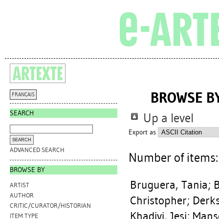
BROWSE BY
FRANÇAIS
SEARCH
Up a level
Export as
ADVANCED SEARCH
Number of items
BROWSE BY
Bruguera, Tania
;
B
ARTIST
AUTHOR
Christopher
;
Derks
CRITIC/CURATOR/HISTORIAN
Khadivi, Jesi
;
Manso
ITEM TYPE