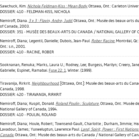
Sawchuck, Kim
.
Nichola Feldman-Kiss : Mean Body.
Ottawa, Ont.: Carleton Univers
DOSSIER: 410 - FELDMAN-KISS, NICHOLA
Nemiroff, Diana
.
3 x 3 : Flavin, Andre, Judd.
Ottawa, Ont.: Musée des beaux-arts du
of Canada, 2003.
DOSSIER: 351 - MUSÉE DES BEAUX-ARTS DU CANADA / NATIONAL GALLERY OF 
Nemiroff, Diana
;
Legentil, Danielle
;
Dubois, Jean-Paul
.
Rober Racine.
Montréal, Qc:
Ont.: s.n., 2001.
DOSSIER: 410 - RACINE, ROBER
Sooknanan, Renuka
;
Marks, Laura U.
;
Rodney, Lee
;
Burgess, Marilyn
;
Creery, Jan
Gabrielle
;
Espinet, Ramabai
.
Fuse 22: 1
. Winter. (1999).
Tiravanija, Rirkrit
.
Neighbourhood.
[Ottawa, Ont.]: Musée des beaux-arts du Canad
Canada, 1998.
DOSSIER: 420 - TIRAVANIJA, RIRKRIT
Nemiroff, Diana
;
Kuspit, Donald
.
Roland Poulin : Sculpture.
Ottawa, Ont.: Musée d
National Gallery of Canada, 1994.
DOSSIER: 410 - POULIN, ROLAND
Nemiroff, Diana
;
Houle, Robert
;
Townsend-Gault, Charlotte
;
Durham, Jimmie
;
Hea
Lavadour, James
;
Yuxweluptun, Lawrence Paul
.
Land, Spirit, Power : First Nations
Canada.
Ottawa, Ont.: Musée des beaux-arts du Canada / National Gallery of Can