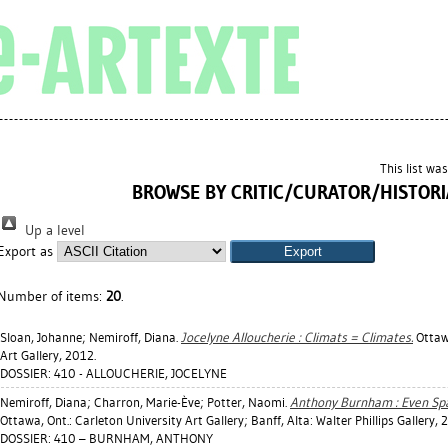
This list wa
BROWSE BY CRITIC/CURATOR/HISTOR
Up a level
Export as
Number of items:
20
.
Sloan, Johanne
;
Nemiroff, Diana
.
Jocelyne Alloucherie : Climats = Climates.
Ottawa
Art Gallery, 2012.
DOSSIER: 410 - ALLOUCHERIE, JOCELYNE
Nemiroff, Diana
;
Charron, Marie-Ève
;
Potter, Naomi
.
Anthony Burnham : Even Sp
Ottawa, Ont.: Carleton University Art Gallery; Banff, Alta: Walter Phillips Gallery, 
DOSSIER: 410 – BURNHAM, ANTHONY