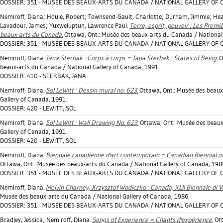
DOSSIER: 351 - MUSÉE DES BEAUX-ARTS DU CANADA / NATIONAL GALLERY OF 
Nemiroff, Diana
;
Houle, Robert
;
Townsend-Gault, Charlotte
;
Durham, Jimmie
;
Hea
Lavadour, James
;
Yuxweluptun, Lawrence Paul
.
Terre, esprit, pouvoir : Les Prem
beaux-arts du Canada.
Ottawa, Ont.: Musée des beaux-arts du Canada / National 
DOSSIER: 351 - MUSÉE DES BEAUX-ARTS DU CANADA / NATIONAL GALLERY OF 
Nemiroff, Diana
.
Jana Sterbak : Corps à corps = Jana Sterbak : States of Being.
O
beaux-arts du Canada / National Gallery of Canada, 1991.
DOSSIER: 410 - STERBAK, JANA
Nemiroff, Diana
.
Sol LeWitt : Dessin mural no. 623.
Ottawa, Ont.: Musée des beaux
Gallery of Canada, 1991.
DOSSIER: 420 - LEWITT, SOL
Nemiroff, Diana
.
Sol LeWitt : Wall Drawing No. 623.
Ottawa, Ont.: Musée des beaux
Gallery of Canada, 1991.
DOSSIER: 420 - LEWITT, SOL
Nemiroff, Diana
.
Biennale canadienne d'art contemporain = Canadian Biennial o
Ottawa, Ont.: Musée des beaux-arts du Canada / National Gallery of Canada, 198
DOSSIER: 351 - MUSÉE DES BEAUX-ARTS DU CANADA / NATIONAL GALLERY OF 
Nemiroff, Diana
.
Melvin Charney, Krzysztof Wodiczko : Canada, XLII Biennale di 
Musée des beaux-arts du Canada / National Gallery of Canada, 1986.
DOSSIER: 351 - MUSÉE DES BEAUX-ARTS DU CANADA / NATIONAL GALLERY OF 
Bradley, Jessica
;
Nemiroff, Diana
.
Songs of Experience = Chants d'expérience.
Ott