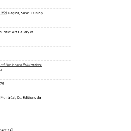
1958.
Regina, Sask.: Dunlop
s, Nfld: Art Gallery of
nd the Israeli Printmaker.
9.
975.
Montréal, Qc: Éditions du
entifié].