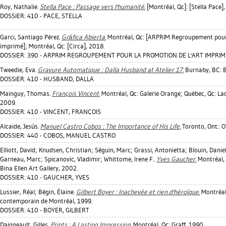
Roy, Nathalie
.
Stella Pace : Passage vers l'humanité.
[Montréal, Qc]: [Stella Pace],
DOSSIER: 410 - PACE, STELLA
Garci, Santiago Pérez
.
Gráfica Abierta.
Montréal, Qc: [ARPRIM Regroupement pour 
imprimé]; Montréal, Qc: [Circa], 2018.
DOSSIER: 390 - ARPRIM REGROUPEMENT POUR LA PROMOTION DE L'ART IMPRIMÉ 
Tweedie, Eva
.
Gravure Automatique : Dalla Husband at Atelier 17.
Burnaby, BC: B
DOSSIER: 410 - HUSBAND, DALLA
Mainguy, Thomas
.
François Vincent.
Montréal, Qc: Galerie Orange; Québec, Qc: La
2009.
DOSSIER: 410 - VINCENT, FRANÇOIS
Alcaide, Jesús
.
Manuel Castro Cobos : The Importance of His Life.
Toronto, Ont.: 
DOSSIER: 440 - COBOS, MANUEL CASTRO
Elliott, David
;
Knudsen, Christian
;
Séguin, Marc
;
Grassi, Antonietta
;
Blouin, Daniel
Garneau, Marc
;
Spicanovic, Vladimir
;
Whittome, Irene F.
.
Yves Gaucher.
Montréal, 
Bina Ellen Art Gallery, 2002.
DOSSIER: 410 - GAUCHER, YVES
Lussier, Réal
;
Bégin, Élaine
.
Gilbert Boyer : Inachevée et rien d'héroïque.
Montréal,
contemporain de Montréal, 1999.
DOSSIER: 410 - BOYER, GILBERT
Daigneault, Gilles
.
Prints : A Lasting Impression.
Montréal, Qc: Graff, 1990.