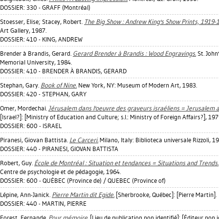
DOSSIER: 330 - GRAFF (Montréal)
Stoesser, Elise
;
Stacey, Robert
.
The Big Show : Andrew King's Show Prints, 1919-
Art Gallery, 1987.
DOSSIER: 410 - KING, ANDREW
Brender à Brandis, Gerard
.
Gerard Brender à Brandis : Wood Engravings.
St. John'
Memorial University, 1984.
DOSSIER: 410 - BRENDER À BRANDIS, GERARD
Stephan, Gary
.
Book of Nine.
New York, NY: Museum of Modern Art, 1983.
DOSSIER: 420 - STEPHAN, GARY
Omer, Mordechai
.
Jérusalem dans l'oeuvre des graveurs israéliens = Jerusalem a
[Israel?]: [Ministry of Education and Culture; s.l.: Ministry of Foreign Affairs?], 197
DOSSIER: 600 - ISRAEL
Piranesi, Giovan Battista
.
Le Carceri.
Milano, Italy: Biblioteca universale Rizzoli, 1
DOSSIER: 440 - PIRANESI, GIOVAN BATTISTA
Robert, Guy
.
École de Montréal : Situation et tendances = Situations and Trends.
Centre de psychologie et de pédagogie, 1964.
DOSSIER: 600 - QUÉBEC (Province de) / QUEBEC (Province of)
Lépine, Ann-Janick
.
Pierre Martin dit Egide.
[Sherbrooke, Québec]: [Pierre Martin].
DOSSIER: 440 - MARTIN, PIERRE
Forest, Fernande
.
Pour mémoire.
[Lieu de publication non identifié]: [Éditeur non id