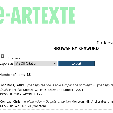
This list w
BROWSE BY KEYWORD
Up a level
Export as
Number of items:
18
.
Johnstone, Lesley
.
Lyne Lapointe : de la soie aux poils de porc-épic = Lyne Lapoin
Quills.
Montréal, Québec: Galleries Bellemarie Lambert, 2021.
DOSSIER: 410 - LAPOINTE, LYNE
Comeau, Christine
.
Near + Far = De près et de loin.
Moncton, NB: Atelier d'estam
DOSSIER: 342 - IMAGO (Moncton)