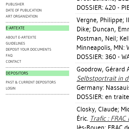
PUBLISHER
DOSSIER: 420 - P
DATE OF PUBLICATION
ART ORGANIZATION
Vergne, Philippe
;
I
Dike
;
Duncan, Em
E-ARTEXTE
Postman, Neil
;
Kel
ABOUT E-ARTEXTE
GUIDELINES
Minneapolis, MN: W
DEPOSIT YOUR DOCUMENTS
DOSSIER: 360 - W
FAQ
CONTACT
Goodrow, Gérard A
DEPOSITORS
Selbstportrait in 
PAST & CURRENT DEPOSITORS
Germany: Nassauis
LOGIN
DOSSIER: en trait
Closky, Claude
;
Mi
Éric
.
Trafic : FRA
lès-Rouen: FRAC d