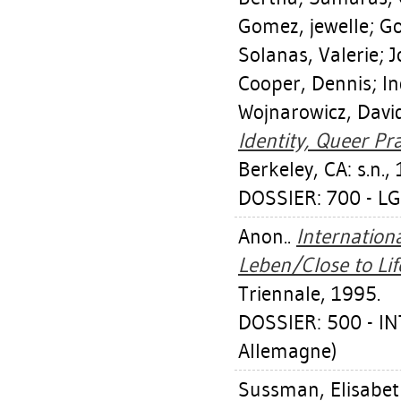
Gomez, jewelle
;
Go
Solanas, Valerie
;
J
Cooper, Dennis
;
In
Wojnarowicz, Davi
Identity, Queer Pra
Berkeley, CA: s.n.,
DOSSIER: 700 - L
Anon..
Internation
Leben/Close to Lif
Triennale, 1995.
DOSSIER: 500 - I
Allemagne)
Sussman, Elisabe