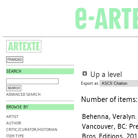
FRANÇAIS
SEARCH
Up a level
Export as
ADVANCED SEARCH
Number of items
BROWSE BY
Behenna, Veralyn
ARTIST
AUTHOR
Vancouver, BC: Pr
CRITIC/CURATOR/HISTORIAN
Bros. Editions, 201
ITEM TYPE