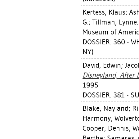
Kertess, Klaus
;
Ash
G.
;
Tillman, Lynne
Museum of American
DOSSIER: 360 - 
NY)
David, Edwin
;
Jaco
Disneyland, After 
1995.
DOSSIER: 381 - 
Blake, Nayland
;
Ri
Harmony
;
Wolvert
Cooper, Dennis
;
W
Bertha
;
Samaras, 