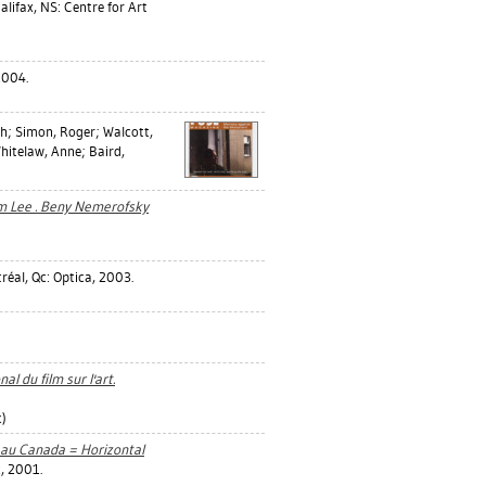
lifax, NS: Centre for Art
2004.
ph
;
Simon, Roger
;
Walcott,
hitelaw, Anne
;
Baird,
im Lee . Beny Nemerofsky
éal, Qc: Optica, 2003.
al du film sur l'art.
c)
e au Canada = Horizontal
, 2001.