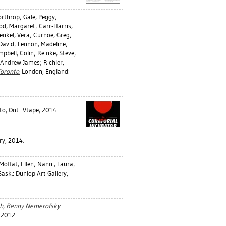
orthrop
;
Gale, Peggy
;
od, Margaret
;
Carr-Harris,
enkel, Vera
;
Curnoe, Greg
;
David
;
Lennon, Madeline
;
pbell, Colin
;
Reinke, Steve
;
 Andrew James
;
Richler,
Toronto.
London, England:
o, Ont.: Vtape, 2014.
ry, 2014.
Moffat, Ellen
;
Nanni, Laura
;
ask.: Dunlop Art Gallery,
sch, Benny Nemerofsky
 2012.