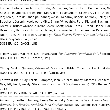
DOSSIER: 330 - OBORO (Montréal)
Fischer, Barbara
;
Jacob, Luis
;
Crosby, Marcia
;
Lee, Dennis
;
Baird, George
;
Frye, N
Souster, Raymond
;
Brown, Ron
;
Dean, Tom
;
Lauer, Adam
;
Coleman, Victor
;
Atwo
Ian
;
Town, Harold
;
Randolph, Jeanne
;
Welsh-Ovcharov, Bogomila
;
Monk, Philip
;
Fr
Bouchette, Joseph
;
Hoolbloom, Mike
;
Sharp, Willoughby
;
Fung, Richard
;
Buchan, 
Grenville, Bruce
;
Wallace, Aurora
;
Pevere, Geoff
;
Town, Harold
;
Brand, Dionne
;
Cam
Dean, Tom
;
Highway, Thomson
;
Harris, Amy Lavender
;
Jordan, Anique
;
Paterson,
Noah
;
Tuer, Dot
;
MacEwen, Gwendolyn
.
Form Follows Fiction : Art and Artists in 
Black Dog Publishing, 2020.
DOSSIER: 410 - JACOB, LUIS
Filipovic, Yaël
;
MacInnes, Neal
;
Pearl, Zach
.
The Curatorial Incubator [v.11].
Toront
DOSSIER: 390 - VTAPE (Toronto, Ont.)
Chang, Derrick
.
Queering Citizenship.
Vancouver, British Columbia: Satellite Galle
DOSSIER: 353 - SATELLITE GALLERY (Vancouver)
Fornwald, Blair
;
Gay, Felicia
;
Hampton, John G.
;
Innes, Randy
;
Matotek, Jennifer
;
Nye, Jeff
;
Peart, Wendy
;
Stojanova, Christina
.
DAG Volumes : No 2, 2013.
Regina, S
2013.
DOSSIER: 355 - DUNLOP ART GALLERY (Regina)
Anderson, Heather
;
Ramsay, Benny Nemerofsky
.
Sounding Selves : Antonia Hir
Ramsay, Jani Ruscica, Anri Sala, Jana Sterbak.
Halifax, NS: Dalhousie Art Gallery,
DOSSIER: 343 - DALHOUSIE ART GALLERY (Halifax)