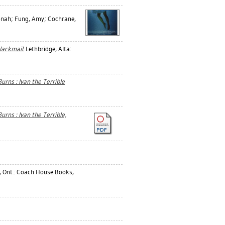
onah
;
Fung, Amy
;
Cochrane,
lackmail.
Lethbridge, Alta:
rns : Ivan the Terrible
rns : Ivan the Terrible,
 Ont.: Coach House Books,