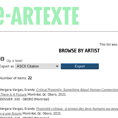
This list wa
BROWSE BY ARTIST
Up a level
Export as
Number of items:
22
.
Vergara-Vargas, Erandy
.
Critical Proximity: Something About Human Connecti
There Is A Fissure.
Montréal, Qc: Oboro, 2021.
DOSSIER: 330 - OBORO (Montréal)
Vergara-Vargas, Erandy
.
Proximité critique : à propos des liens humains qui peuv
y a une fissure.
Montréal, Qc: Oboro, 2021.