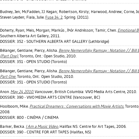
Budney, Jen
;
McFadden, J.J. Kegan
;
Robertson, Kirsty
;
Harwood, Andrew
;
Corne, J
Steven Leyden
;
Fiala, Julie
.
Fuse 34: 2
. Spring. (2011).
Doherty, Ryan
;
Meis, Morgan
;
Markús , Þór Andrésson
;
Tamir, Chen
.
Emotional B
Southern Alberta Art Gallery, 2011.
DOSSIER: 352 - SOUTHERN ALBERTA ART GALLERY (Lethbridge)
Bélanger, Gentiane
;
Piercy, Alisha
.
Benny Nemerofsky Ramsay : Notation // Bill Bu
(Part One).
Toronto, Ont.: Open Studio, 2010.
DOSSIER: 351 - OPEN STUDIO (Toronto)
Bélanger, Gentiane
;
Piercy, Alisha
.
Benny Nemerofsky Ramsay : Notation // Bill Bu
Part One.
Toronto, Ont.: Open Studio, 2010.
DOSSIER: 351 - OPEN STUDIO (Toronto)
Anon.
May 24 2010.
Vancouver, British Columbia: VIVO Media Arts Centre, 2010.
DOSSIER: 390 - VIVO MEDIA ARTS CENTRE (Vancouver, BC)
Hoolboom, Mike
.
Practical Dreamers : Conversations with Movie Artists.
Toronto,
2008.
DOSSIER: 800 - CINÉMA / CINEMA
Barker, Becka
.
I Am a Music Video.
Halifax NS: Centre for Art Tapes, 2006.
DOSSIER: 390 - CENTRE FOR ART TAPES (Halifax, NS)