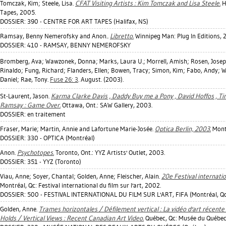
Tomczak, Kim
;
Steele, Lisa
.
CFAT Visiting Artists : Kim Tomczak and Lisa Steele.
Ha
Tapes, 2005.
DOSSIER: 390 - CENTRE FOR ART TAPES (Halifax, NS)
Ramsay, Benny Nemerofsky
and Anon..
Libretto.
Winnipeg Man: Plug In Editions, 
DOSSIER: 410 - RAMSAY, BENNY NEMEROFSKY
Bromberg, Ava
;
Wawzonek, Donna
;
Marks, Laura U.
;
Morrell, Amish
;
Rosen, Jose
Rinaldo
;
Fung, Richard
;
Flanders, Ellen
;
Bowen, Tracy
;
Simon, Kim
;
Fabo, Andy
;
W
Daniel
;
Rae, Tony
.
Fuse 26: 3
. August. (2003).
St-Laurent, Jason
.
Karma Clarke Davis , Daddy Buy me a Pony , David Hoffos , T
Ramsay : Game Over.
Ottawa, Ont.: SAW Gallery, 2003.
DOSSIER: en traitement
Fraser, Marie
;
Martin, Annie
and Lafortune Marie-Josée.
Optica Berlin, 2003.
Montr
DOSSIER: 330 - OPTICA (Montréal)
Anon.
Psychotopes.
Toronto, Ont.: YYZ Artists' Outlet, 2003.
DOSSIER: 351 - YYZ (Toronto)
Viau, Anne
;
Soyer, Chantal
;
Golden, Anne
;
Fleischer, Alain
.
20e Festival internation
Montréal, Qc: Festival international du film sur l'art, 2002.
DOSSIER: 500 - FESTIVAL INTERNATIONAL DU FILM SUR L'ART, FIFA (Montréal, Q
Golden, Anne
.
Trames horizontales / Défilement vertical : La vidéo d'art récent
Holds / Vertical Views : Recent Canadian Art Video.
Québec, Qc: Musée du Québec