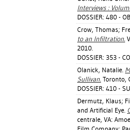
Interviews : Volum
DOSSIER: 480 - O
Crow, Thomas
;
Fre
to an Infiltration.
V
2010.
DOSSIER: 353 - 
Olanick, Natalie
.
M
Sullivan.
Toronto, 
DOSSIER: 410 - S
Dermutz, Klaus
;
F
and Artificial Eye.
O
centrale, VA: Amo
Film Company; Par