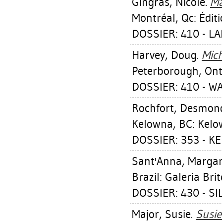
Gingras, Nicole
.
Ma
Montréal, Qc: Édit
DOSSIER: 410 - 
Harvey, Doug
.
Mich
Peterborough, Ont.
DOSSIER: 410 - 
Rochfort, Desmon
Kelowna, BC: Kelow
DOSSIER: 353 - K
Sant'Anna, Margar
Brazil: Galeria Bri
DOSSIER: 430 - SI
Major, Susie
.
Susie