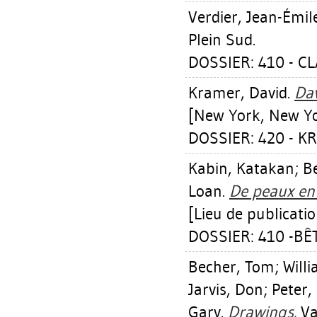
Verdier, Jean-Émil
Plein Sud.
DOSSIER: 410 - C
Kramer, David
.
Dav
[New York, New Yo
DOSSIER: 420 - K
Kabin, Katakan
;
B
Loan.
De peaux en 
[Lieu de publicatio
DOSSIER: 410 -BÊTE
Becher, Tom
;
Willi
Jarvis, Don
;
Peter,
Gary
.
Drawings.
Va