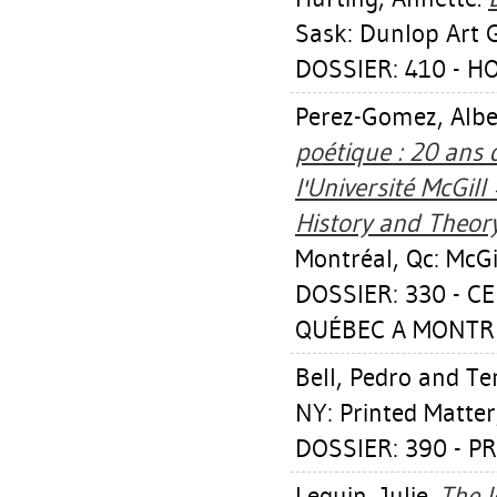
Sask: Dunlop Art G
DOSSIER: 410 - H
Perez-Gomez, Albe
poétique : 20 ans d
l'Université McGill
History and Theory 
Montréal, Qc: McGil
DOSSIER: 330 - C
QUÉBEC A MONTRÉ
Bell, Pedro
and Tem
NY: Printed Matter
DOSSIER: 390 - P
Lequin, Julie
.
The I