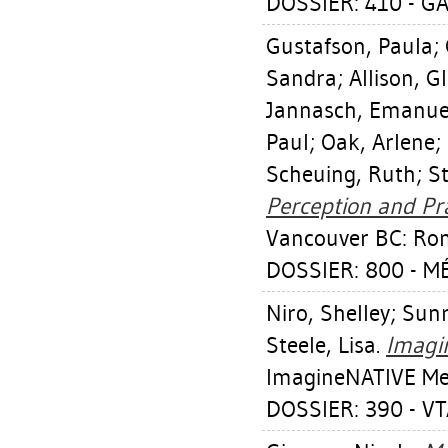
DOSSIER: 410 - G
Gustafson, Paula
;
Sandra
;
Allison, G
Jannasch, Emanue
Paul
;
Oak, Arlene
;
Scheuing, Ruth
;
S
Perception and Pra
Vancouver BC: Ron
DOSSIER: 800 - M
Niro, Shelley
;
Sunr
Steele, Lisa
.
Imagi
ImagineNATIVE Med
DOSSIER: 390 - VTA