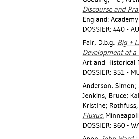
Discourse and Pra
England: Academy 
DOSSIER: 440 - A
Fair, D.b.g.
.
Big + L
Development of a 
Art and Historica
DOSSIER: 351 - 
Anderson, Simon
;
Jenkins, Bruce
;
Ka
Kristine
;
Rothfuss,
Fluxus.
Minneapolis
DOSSIER: 360 - W
Anon.
John Ward :