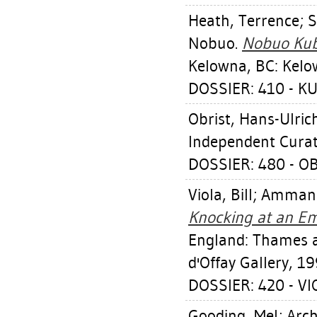
Heath, Terrence
;
S
Nobuo
.
Nobuo Kubo
Kelowna, BC: Kelow
DOSSIER: 410 - 
Obrist, Hans-Ulric
Independent Curat
DOSSIER: 480 - O
Viola, Bill
;
Ammann
Knocking at an Em
England: Thames 
d'Offay Gallery, 19
DOSSIER: 420 - VI
Gooding, Mel
;
Arch