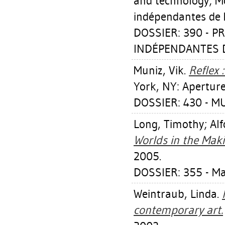
and technology; Mo
indépendantes de 
DOSSIER: 390 - P
INDÉPENDANTES DE
Muniz, Vik
.
Reflex 
York, NY: Apertur
DOSSIER: 430 - MU
Long, Timothy
;
Al
Worlds in the Maki
2005.
DOSSIER: 355 - M
Weintraub, Linda
.
contemporary art.