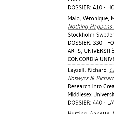
DOSSIER: 410 - 
Malo, Véronique
;
M
Nothing Happens :
Stockholm Sweden
DOSSIER: 330 - F
ARTS, UNIVERSITÉ
CONCORDIA UNIV
Layzell, Richard
.
C
Koswycz & Richard
Research into Crea
Middlesex Universi
DOSSIER: 440 - L
Hurting, Annette
.