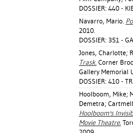
DOSSIER: 440 - K
Navarro, Mario
.
Po
2010.
DOSSIER: 351 - GA
Jones, Charlotte
;
R
Trask.
Corner Brook
Gallery Memorial 
DOSSIER: 410 - T
Hoolboom, Mike
;
M
Demetra
;
Cartmell
Hoolboom's Invisi
Movie Theatre.
Toro
2009.