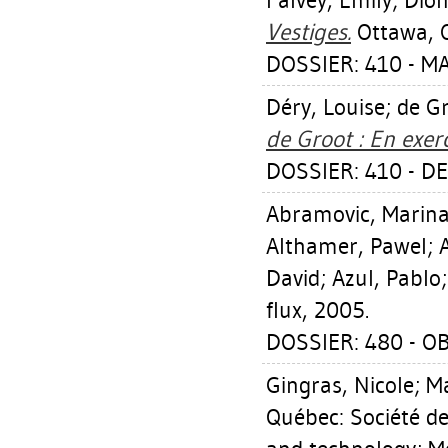
Falvey, Emily
;
Dion
Vestiges.
Ottawa, O
DOSSIER: 410 - 
Déry, Louise
;
de G
de Groot : En exerc
DOSSIER: 410 - D
Abramovic, Marin
Althamer, Pawel
;
David
;
Azul, Pablo
flux, 2005.
DOSSIER: 480 - O
Gingras, Nicole
;
Ma
Québec: Société de