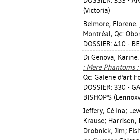
DOSSIER: 353 - A
(Victoria)
Belmore, Florene
.
Montréal, Qc: Obo
DOSSIER: 410 - 
Di Genova, Karine
: Mere Phantoms :
Qc: Galerie d'art F
DOSSIER: 330 - G
BISHOP'S (Lennoxvi
Jeffery, Célina
;
Lev
Krause
;
Harrison,
Drobnick, Jim
;
Fis