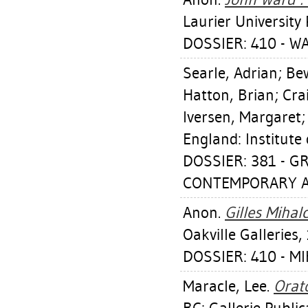
Laurier University 
DOSSIER: 410 - W
Searle, Adrian
;
Be
Hatton, Brian
;
Cra
Iversen, Margaret
England: Institute
DOSSIER: 381 - G
CONTEMPORARY AR
Anon.
Gilles Mihal
Oakville Galleries,
DOSSIER: 410 - M
Maracle, Lee
.
Orat