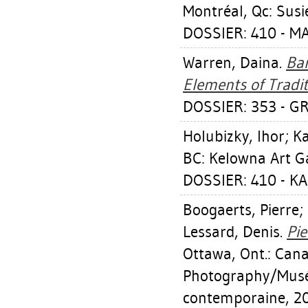
Montréal, Qc: Susi
DOSSIER: 410 - M
Warren, Daina
.
Ba
Elements of Tradit
DOSSIER: 353 - G
Holubizky, Ihor
;
Ka
BC: Kelowna Art Ga
DOSSIER: 410 - KA
Boogaerts, Pierre
;
Lessard, Denis
.
Pie
Ottawa, Ont.: Ca
Photography/Musé
contemporaine, 2