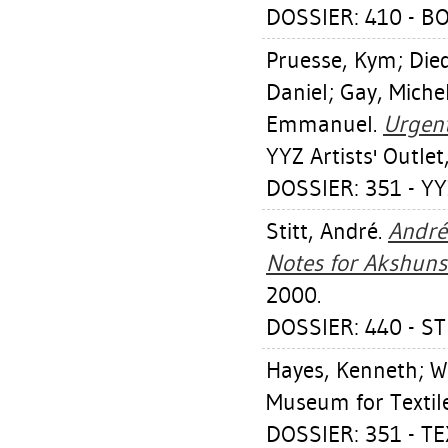
DOSSIER: 410 - B
Pruesse, Kym
;
Die
Daniel
;
Gay, Miche
Emmanuel
.
Urgent
YYZ Artists' Outlet
DOSSIER: 351 - YY
Stitt, André
.
André
Notes for Akshuns
2000.
DOSSIER: 440 - S
Hayes, Kenneth
;
W
Museum for Textil
DOSSIER: 351 - T