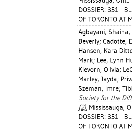
Mississauga, Ont.:
DOSSIER: 351 - 
OF TORONTO AT MI
Agbayani, Shaina
;
Beverly
;
Cadotte, 
Hansen, Kara Ditt
Mark
;
Lee, Lynn H
Klevorn, Olivia
;
LeC
Marley, Jayda
;
Priv
Szeman, Imre
;
Tib
Society for the Dif
(2).
Mississauga, On
DOSSIER: 351 - 
OF TORONTO AT MI