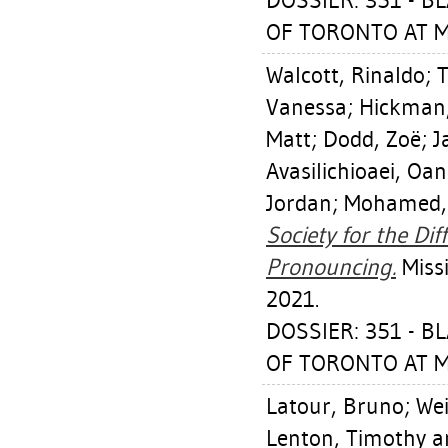
DOSSIER: 351 - 
OF TORONTO AT MI
Walcott, Rinaldo
;
T
Vanessa
;
Hickman,
Matt
;
Dodd, Zoë
;
J
Avasilichioaei, Oa
Jordan
;
Mohamed,
Society for the Di
Pronouncing.
Missi
2021.
DOSSIER: 351 - 
OF TORONTO AT MI
Latour, Bruno
;
Wei
Lenton, Timothy
an