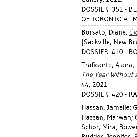
DOSSIER: 351 - 
OF TORONTO AT MI
Borsato, Diane
.
Cl
[Sackville, New Br
DOSSIER: 410 - B
Traficante, Alana
;
The Year Without
44, 2021.
DOSSIER: 420 - R
Hassan, Jamelie
;
G
Hassan, Marwan
;
Schor, Mira
;
Bowen
Rudder, Jennifer
.
E