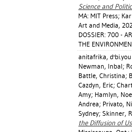
Science and Politi
MA: MIT Press; Ka
Art and Media, 202
DOSSIER: 700 - 
THE ENVIRONMEN
anitafrika, d'bi.yo
Newman, Inbal
;
R
Battle, Christina
;
B
Cazdyn, Eric
;
Char
Amy
;
Hamlyn, Noe
Andrea
;
Privato, N
Sydney
;
Skinner, 
the Diffusion of Us