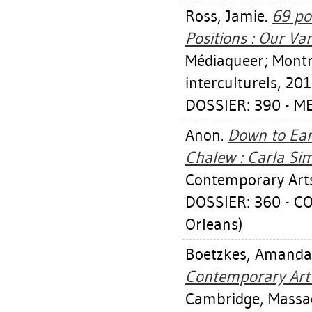
Ross, Jamie
.
69 po
Positions : Our Van
Médiaqueer; Montr
interculturels, 201
DOSSIER: 390 - M
Anon.
Down to Ear
Chalew : Carla Si
Contemporary Arts
DOSSIER: 360 - 
Orleans)
Boetzkes, Amanda
Contemporary Art 
Cambridge, Massac