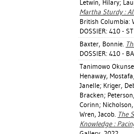
Letwin, Hilary
;
Lau
Martha Sturdy : Al
British Columbia:
DOSSIER: 410 - 
Baxter, Bonnie
.
Th
DOSSIER: 410 - B
Tanimowo Okunse
Henaway, Mostafa
Janelle
;
Kriger, De
Bracken
;
Peterson
Corinn
;
Nicholson,
Wren, Jacob
.
The S
Knowledge : Pacin
Gallery, 2022.