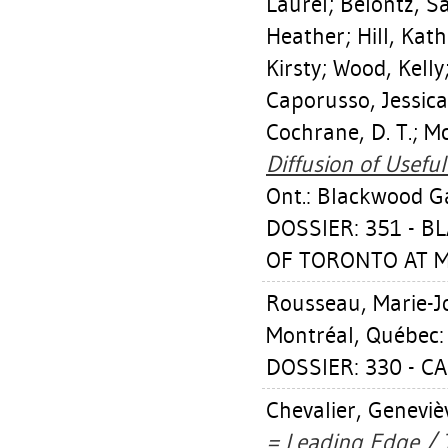
Laurel
;
Belontz, Sa
Heather
;
Hill, Kath
Kirsty
;
Wood, Kelly
Caporusso, Jessica
Cochrane, D. T.
;
Mc
Diffusion of Usefu
Ont.: Blackwood Ga
DOSSIER: 351 - 
OF TORONTO AT MI
Rousseau, Marie-J
Montréal, Québec: 
DOSSIER: 330 - CA
Chevalier, Geneviè
= Leading Edge / T