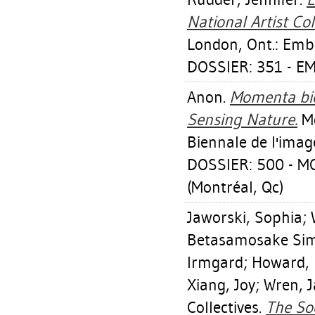
National Artist Co
London, Ont.: Emb
DOSSIER: 351 - 
Anon.
Momenta bie
Sensing Nature.
Mo
Biennale de l'imag
DOSSIER: 500 - 
(Montréal, Qc)
Jaworski, Sophia
;
Betasamosake Si
Irmgard
;
Howard, 
Xiang, Joy
;
Wren, 
Collectives.
The Soc