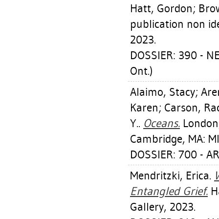
Hatt, Gordon
;
Bro
publication non ide
2023.
DOSSIER: 390 - N
Ont.)
Alaimo, Stacy
;
Are
Karen
;
Carson, Ra
Y.
.
Oceans.
London,
Cambridge, MA: MI
DOSSIER: 700 - A
Mendritzki, Erica
.
W
Entangled Grief.
Ha
Gallery, 2023.