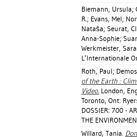
Biemann, Ursula
;
R.
;
Evans, Mel
;
Nor
Nataša
;
Seurat, C
Anna-Sophie
;
Suar
Werkmeister, Sar
L’Internationale O
Roth, Paul
;
Demos, 
of the Earth : Cl
Video.
London, Eng
Toronto, Ont: Rye
DOSSIER: 700 - 
THE ENVIRONMEN
Willard, Tania
.
Don