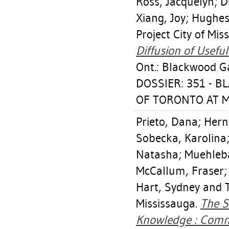
Ross, Jacquelyn
;
D
Xiang, Joy
;
Hughes
Project City of Mis
Diffusion of Usefu
Ont.: Blackwood Ga
DOSSIER: 351 - 
OF TORONTO AT MI
Prieto, Dana
;
Hern
Sobecka, Karolina
Natasha
;
Muehleb
McCallum, Fraser
Hart, Sydney
and T
Mississauga.
The S
Knowledge : Comm