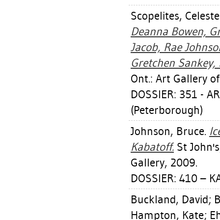
Scopelites, Celeste
Deanna Bowen, Gri
Jacob, Rae Johnson
Gretchen Sankey, 
Ont.: Art Gallery 
DOSSIER: 351 - 
(Peterborough)
Johnson, Bruce
.
Ic
Kabatoff.
St John's
Gallery, 2009.
DOSSIER: 410 – K
Buckland, David
;
B
Hampton, Kate
;
Eh