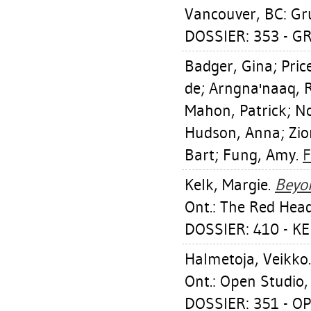
Vancouver, BC: Gru
DOSSIER: 353 - G
Badger, Gina
;
Pric
de
;
Arngna'naaq, 
Mahon, Patrick
;
No
Hudson, Anna
;
Zi
Bart
;
Fung, Amy
.
F
Kelk, Margie
.
Beyon
Ont.: The Red Head
DOSSIER: 410 - K
Halmetoja, Veikko
Ont.: Open Studio,
DOSSIER: 351 - O