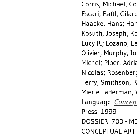
Corris, Michael
;
Co
Escari, Raúl
;
Gilard
Haacke, Hans
;
Har
Kosuth, Joseph
;
Ko
Lucy R.
;
Lozano, L
Olivier
;
Murphy, J
Michel
;
Piper, Adri
Nicolás
;
Rosenberg
Terry
;
Smithson, R
Mierle Laderman
;
Language.
Concept
Press, 1999.
DOSSIER: 700 - 
CONCEPTUAL ART