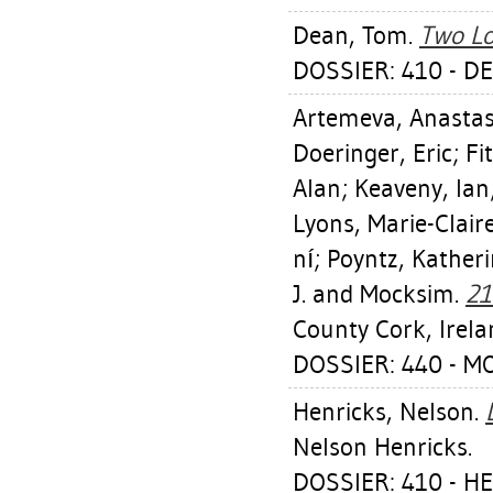
Dean, Tom
.
Two Lo
DOSSIER: 410 - D
Artemeva, Anastas
Doeringer, Eric
;
Fi
Alan
;
Keaveny, Ian
Lyons, Marie-Clair
ní
;
Poyntz, Kather
J.
and Mocksim.
21
County Cork, Irela
DOSSIER: 440 - 
Henricks, Nelson
.
Nelson Henricks.
DOSSIER: 410 - H