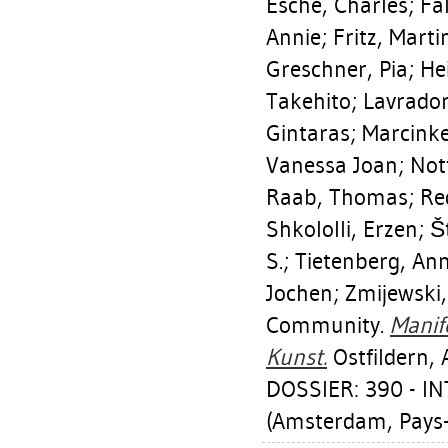
Esche, Charles
;
Fa
Annie
;
Fritz, Marti
Greschner, Pia
;
He
Takehito
;
Lavrador
Gintaras
;
Marcinke
Vanessa Joan
;
Nott
Raab, Thomas
;
Re
Shkololli, Erzen
;
Š
S.
;
Tietenberg, An
Jochen
;
Zmijewski,
Community.
Manif
Kunst.
Ostfildern, 
DOSSIER: 390 - 
(Amsterdam, Pays