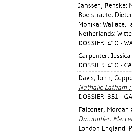
Janssen, Renske
;
Roelstraete, Diete
Monika
;
Wallace, I
Netherlands: Witte
DOSSIER: 410 - W
Carpenter, Jessica 
DOSSIER: 410 - C
Davis, John
;
Coppo
Nathalie Latham : 
DOSSIER: 351 - GA
Falconer, Morgan
Dumontier, Marcel
London England: P