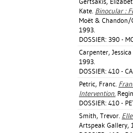
Gertsakis, Elizabe
Kate
.
Binocular : F
Moët & Chandon/Co
1993.
DOSSIER: 390 - 
Carpenter, Jessica 
1993.
DOSSIER: 410 - C
Petric, Franc
.
Fran
Intervention.
Regin
DOSSIER: 410 - P
Smith, Trevor
.
Ell
Artspeak Gallery, 