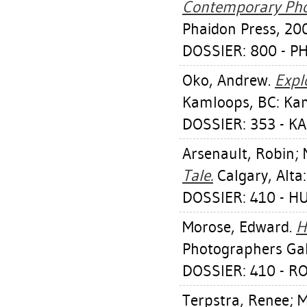
Contemporary Phot
Phaidon Press, 20
DOSSIER: 800 - 
Oko, Andrew
.
Expl
Kamloops, BC: Kam
DOSSIER: 353 - K
Arsenault, Robin
;
Tale.
Calgary, Alta:
DOSSIER: 410 - 
Morose, Edward
.
H
Photographers Gal
DOSSIER: 410 - R
Terpstra, Renee
;
M