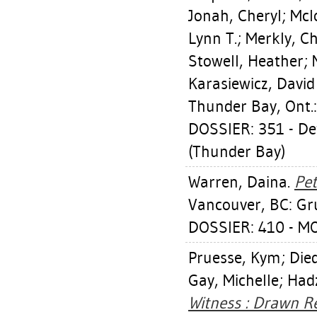
Jonah, Cheryl
;
Mcl
Lynn T.
;
Merkly, Ch
Stowell, Heather
;
Karasiewicz, David
Thunder Bay, Ont.:
DOSSIER: 351 - Def
(Thunder Bay)
Warren, Daina
.
Pet
Vancouver, BC: Gru
DOSSIER: 410 - M
Pruesse, Kym
;
Die
Gay, Michelle
;
Had
Witness : Drawn R