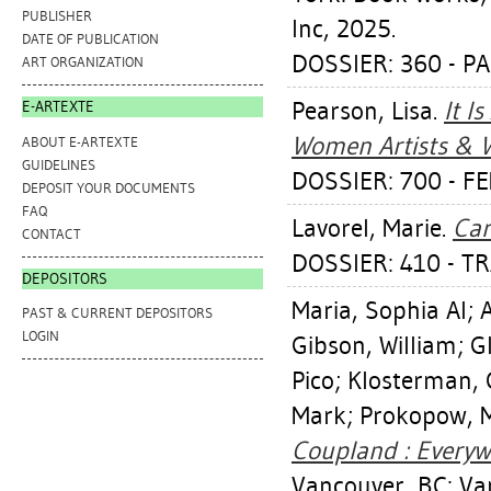
PUBLISHER
Inc, 2025.
DATE OF PUBLICATION
DOSSIER: 360 - PA
ART ORGANIZATION
Pearson, Lisa
.
It I
E-ARTEXTE
Women Artists & W
ABOUT E-ARTEXTE
GUIDELINES
DOSSIER: 700 - 
DEPOSIT YOUR DOCUMENTS
FAQ
Lavorel, Marie
.
Car
CONTACT
DOSSIER: 410 - T
DEPOSITORS
Maria, Sophia Al
;
A
PAST & CURRENT DEPOSITORS
LOGIN
Gibson, William
;
G
Pico
;
Klosterman,
Mark
;
Prokopow, M
Coupland : Everywh
Vancouver, BC: Va