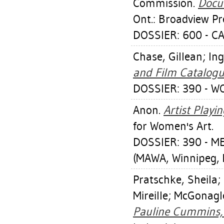
Commission.
Docu
Ont.: Broadview Pr
DOSSIER: 600 - 
Chase, Gillean
;
Ing
and Film Catalogu
DOSSIER: 390 - W
Anon.
Artist Playi
for Women's Art.
DOSSIER: 390 - 
(MAWA, Winnipeg, 
Pratschke, Sheila
;
Mireille
;
McGonagle
Pauline Cummins,