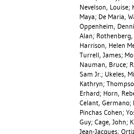
Nevelson, Louise
;
Maya
;
De Maria, W
Oppenheim, Denni
Alan
;
Rothenberg,
Harrison, Helen M
Turrell, James
;
Mor
Nauman, Bruce
;
R
Sam Jr.
;
Ukeles, M
Kathryn
;
Thompso
Erhard
;
Horn, Reb
Celant, Germano
;
Pinchas Cohen
;
Yo
Guy
;
Cage, John
;
K
Jean-Jacques
;
Orti