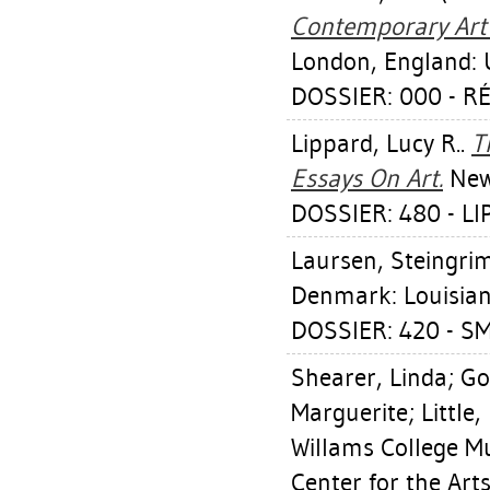
Contemporary Art :
London, England: U
DOSSIER: 000 - 
Lippard, Lucy R.
.
T
Essays On Art.
New 
DOSSIER: 480 - L
Laursen, Steingri
Denmark: Louisian
DOSSIER: 420 - SM
Shearer, Linda
;
Go
Marguerite
;
Little,
Willams College M
Center for the Arts