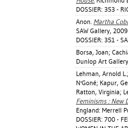
House.
Richmond B
DOSSIER: 353 - R
Anon.
Martha Cobur
SAW Gallery, 2009
DOSSIER: 351 - S
Borsa, Joan
;
Cach
Dunlop Art Gallery
Lehman, Arnold L.
N'Goné
;
Kapur, Ge
Ratton, Virginia
;
L
Feminisms : New D
England: Merrell P
DOSSIER: 700 - F