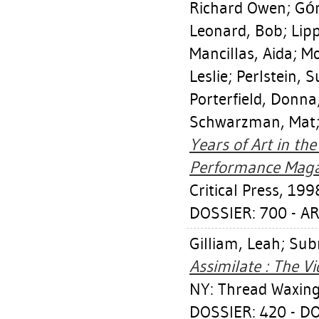
Richard Owen
;
Góm
Leonard, Bob
;
Lip
Mancillas, Aida
;
Mo
Leslie
;
Perlstein, 
Porterfield, Donna
Schwarzman, Mat
Years of Art in th
Performance Magaz
Critical Press, 199
DOSSIER: 700 - A
Gilliam, Leah
;
Subr
Assimilate : The V
NY: Thread Waxing
DOSSIER: 420 - D