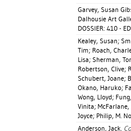
Garvey, Susan Gib
Dalhousie Art Gall
DOSSIER: 410 - E
Kealey, Susan
;
Smi
Tim
;
Roach, Charl
Lisa
;
Sherman, T
Robertson, Clive
;
Schubert, Joane
;
B
Okano, Haruko
;
F
Wong, Lloyd
;
Fung,
Vinita
;
McFarlane, 
Joyce
;
Philip, M. N
Anderson, Jack
.
Co