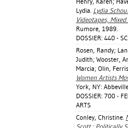
Henry, Karen
;
Hav
Lydia
.
Lydia Schout
Videotapes, Mixed
Rumore, 1989.
DOSSIER: 440 - S
Rosen, Randy
;
Lan
Judith
;
Wooster, A
Marcia
;
Olin, Ferri
Women Artists Mov
York, NY: Abbevill
DOSSIER: 700 - 
ARTS
Conley, Christine
.
Scott : Politically 