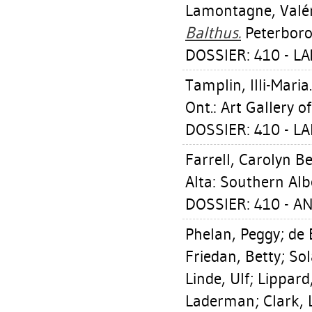
Lamontagne, Valér
Balthus.
Peterborou
DOSSIER: 410 - L
Tamplin, Illi-Maria
Ont.: Art Gallery 
DOSSIER: 410 - L
Farrell, Carolyn Be
Alta: Southern Albe
DOSSIER: 410 - A
Phelan, Peggy
;
de 
Friedan, Betty
;
Sol
Linde, Ulf
;
Lippard,
Laderman
;
Clark, 