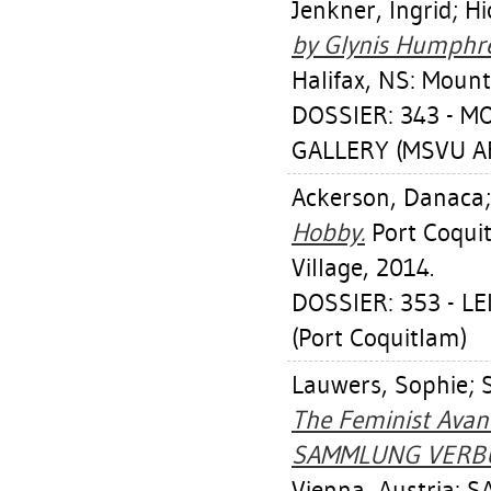
Jenkner, Ingrid
;
Hi
by Glynis Humphr
Halifax, NS: Mount
DOSSIER: 343 - 
GALLERY (MSVU AR
Ackerson, Danaca
Hobby.
Port Coqui
Village, 2014.
DOSSIER: 353 - 
(Port Coquitlam)
Lauwers, Sophie
;
The Feminist Avan
SAMMLUNG VERBU
Vienna, Austria: