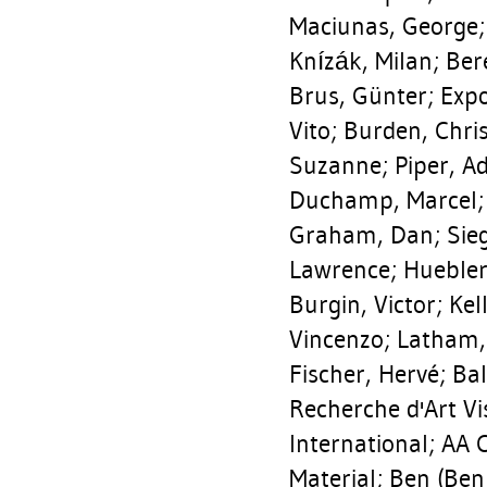
Maciunas, George
Knízák, Milan
;
Ber
Brus, Günter
;
Expo
Vito
;
Burden, Chri
Suzanne
;
Piper, A
Duchamp, Marcel
Graham, Dan
;
Sie
Lawrence
;
Huebler
Burgin, Victor
;
Kel
Vincenzo
;
Latham,
Fischer, Hervé
;
Bal
Recherche d'Art Vis
International; AA
Material; Ben (Ben