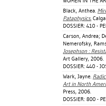
WOMEN IN THE AR
Black, Anthea
.
Mir
Pataphysics.
Calgar
DOSSIER: 410 - P
Carson, Andrea
;
D
Nemerofsky, Rams
Josephson : Resist
Art Gallery, 2006.
DOSSIER: 440 - J
Wark, Jayne
.
Radic
Art in North Ameri
Press, 2006.
DOSSIER: 800 - 