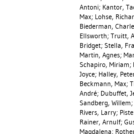
Antoni
;
Kantor, Ta
Max
;
Lohse, Richa
Biederman, Charl
Ellsworth
;
Truitt, 
Bridget
;
Stella, Fr
Martin, Agnes
;
Mar
Schapiro, Miriam
;
Joyce
;
Halley, Pete
Beckmann, Max
;
T
André
;
Dubuffet, 
Sandberg, Willem
Rivers, Larry
;
Pist
Rainer, Arnulf
;
Gus
Magdalena
;
Rothe