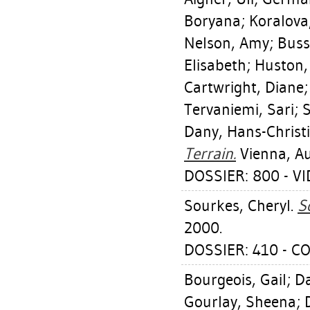
Boryana
;
Koralova,
Nelson, Amy
;
Buss
Elisabeth
;
Huston,
Cartwright, Diane
Tervaniemi, Sari
;
S
Dany, Hans-Christ
Terrain.
Vienna, Au
DOSSIER: 800 - V
Sourkes, Cheryl
.
S
2000.
DOSSIER: 410 - C
Bourgeois, Gail
;
Da
Gourlay, Sheena
;