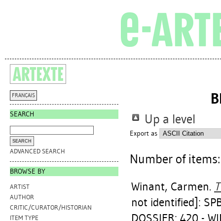
B
FRANÇAIS
SEARCH
Up a level
Export as
ADVANCED SEARCH
Number of items
BROWSE BY
Winant, Carmen
.
T
ARTIST
AUTHOR
not identified]: SP
CRITIC/CURATOR/HISTORIAN
DOSSIER: 420 - 
ITEM TYPE