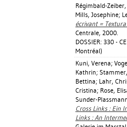
Régimbald-Zeiber
Mills, Josephine
;
L
écrivant = Textura 
Centrale, 2000.
DOSSIER: 330 - CE
Montréal)
Kuni, Verena
;
Voge
Kathrin
;
Stammer, 
Bettina
;
Lahr, Chri
Cristina
;
Rose, Elis
Sunder-Plassmann
Cross Links : Ein 
Links : An Intermed
Galerie im Marstal