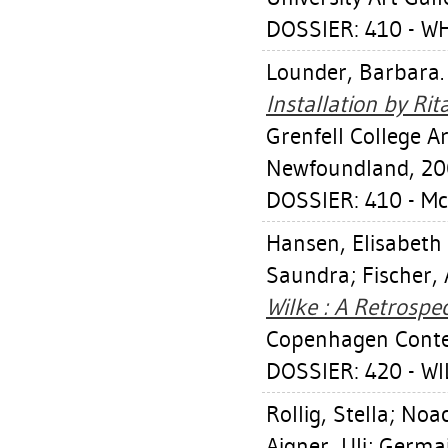
DOSSIER: 410 - 
Lounder, Barbara
Installation by Ri
Grenfell College Ar
Newfoundland, 20
DOSSIER: 410 - M
Hansen, Elisabeth 
Saundra
;
Fischer, 
Wilke : A Retrospec
Copenhagen Conte
DOSSIER: 420 - W
Rollig, Stella
;
Noac
Aigner, Uli
;
Germai