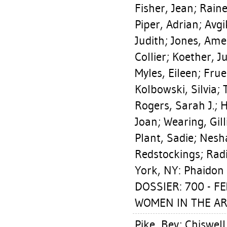
Fisher, Jean
;
Raine
Piper, Adrian
;
Avgi
Judith
;
Jones, Ame
Collier
;
Koether, J
Myles, Eileen
;
Frue
Kolbowski, Silvia
;
Rogers, Sarah J.
;
H
Joan
;
Wearing, Gill
Plant, Sadie
;
Nesha
Redstockings; Radi
York, NY: Phaidon 
DOSSIER: 700 - F
WOMEN IN THE AR
Pike, Bev
;
Chiswell