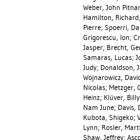
Weber, John Pitn
Hamilton, Richard
Pierre
;
Spoerri, Da
Grigorescu, Ion
;
Cr
Jasper
;
Brecht, Ge
Samaras, Lucas
;
J
Judy
;
Donaldson, J
Wojnarowicz, Davi
Nicolas
;
Metzger, 
Heinz
;
Klüver, Billy
Nam June
;
Davis,
Kubota, Shigeko
;
V
Lynn
;
Rosler, Mar
Shaw, Jeffrey
;
Asco