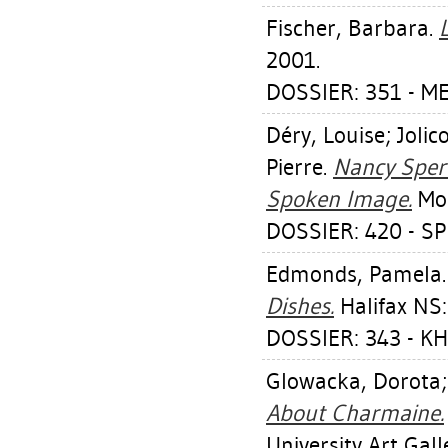
Fischer, Barbara
.
2001.
DOSSIER: 351 - M
Déry, Louise
;
Jolic
Pierre
.
Nancy Spero
Spoken Image.
Mon
DOSSIER: 420 - S
Edmonds, Pamela
Dishes.
Halifax NS:
DOSSIER: 343 - K
Glowacka, Dorota
About Charmaine.
University Art Gall