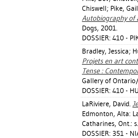
Chiswell
;
Pike, Gai
Autobiography of a
Dogs, 2001.
DOSSIER: 410 - PI
Bradley, Jessica
;
H
Projets en art con
Tense : Contempora
Gallery of Ontario
DOSSIER: 410 - H
LaRiviere, David
.
J
Edmonton, Alta: Lat
Catharines, Ont.: s
DOSSIER: 351 - NI