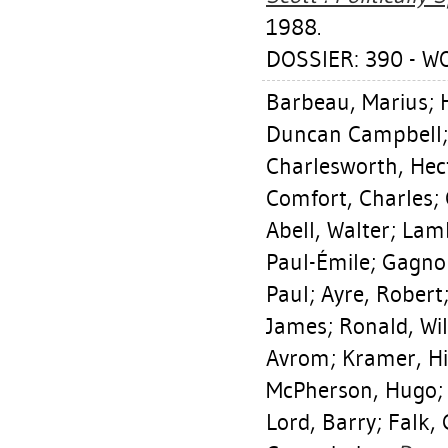
1988.
DOSSIER: 390 - W
Barbeau, Marius
;
Duncan Campbell
Charlesworth, Hec
Comfort, Charles
;
Abell, Walter
;
Lamb
Paul-Émile
;
Gagno
Paul
;
Ayre, Robert
James
;
Ronald, Wi
Avrom
;
Kramer, Hi
McPherson, Hugo
Lord, Barry
;
Falk, 