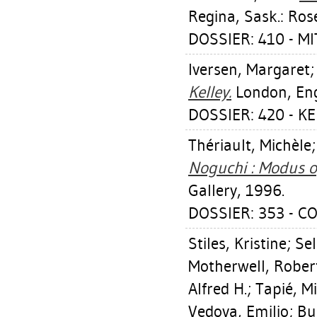
Regina, Sask.: Ros
DOSSIER: 410 - M
Iversen, Margaret
Kelley.
London, Eng
DOSSIER: 420 - K
Thériault, Michèle
Noguchi : Modus o
Gallery, 1996.
DOSSIER: 353 - 
Stiles, Kristine
;
Sel
Motherwell, Rober
Alfred H.
;
Tapié, M
Vedova, Emilio
;
Bu