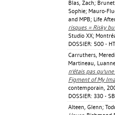
Blas, Zach
;
Brunet
Sophie
;
Mauro-Flu
and MPB; Life After 
risques = Risky bus
Studio XX; Montréa
DOSSIER: 500 - HT
Carruthers, Mered
Martineau, Luann
n'étais pas qu'une
Figment of My Ima
contemporain, 20
DOSSIER: 330 - SB
Alteen, Glenn
;
Tod