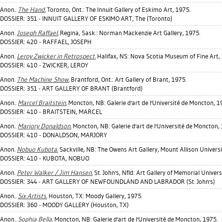
Anon..
The Hand.
Toronto, Ont.: The Innuit Gallery of Eskimo Art, 1975.
DOSSIER: 351 - INNUIT GALLERY OF ESKIMO ART, The (Toronto)
Anon.
Joseph Raffael.
Regina, Sask.: Norman Mackenzie Art Gallery, 1975.
DOSSIER: 420 - RAFFAEL, JOSEPH
Anon.
Leroy Zwicker in Retrospect.
Halifax, NS: Nova Scotia Museum of Fine Art,
DOSSIER: 410 - ZWICKER, LEROY
Anon.
The Machine Show.
Brantford, Ont.: Art Gallery of Brant, 1975.
DOSSIER: 351 - ART GALLERY OF BRANT (Brantford)
Anon..
Marcel Braitstein.
Moncton, NB: Galerie d'art de l'Université de Moncton, 1
DOSSIER: 410 - BRAITSTEIN, MARCEL
Anon..
Marjory Donaldson.
Moncton, NB: Galerie d'art de l'Université de Moncton,
DOSSIER: 410 - DONALDSON, MARJORY
Anon.
Nobuo Kubota.
Sackville, NB: The Owens Art Gallery, Mount Allison Universi
DOSSIER: 410 - KUBOTA, NOBUO
Anon.
Peter Walker / Jim Hansen.
St. John's, Nfld: Art Gallery of Memorial Univers
DOSSIER: 344 - ART GALLERY OF NEWFOUNDLAND AND LABRADOR (St. John's)
Anon..
Six Artists.
Houston, TX: Moody Gallery, 1975.
DOSSIER: 360 - MOODY GALLERY (Houston, TX)
Anon..
Sophia Bella.
Moncton, NB: Galerie d'art de l'Université de Moncton, 1975.