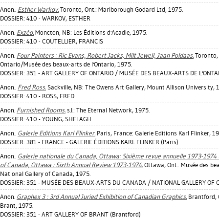
Anon..
Esther Warkov.
Toronto, Ont.: Marlborough Godard Ltd, 1975.
DOSSIER: 410 - WARKOV, ESTHER
Anon.
Exzéo.
Moncton, NB: Les Éditions d'Acadie, 1975.
DOSSIER: 410 - COUTELLIER, FRANCIS
Anon.
Four Painters : Ric Evans, Robert Jacks, Milt Jewell, Jaan Poldaas.
Toronto, 
Ontario/Musée des beaux-arts de l'Ontario, 1975.
DOSSIER: 351 - ART GALLERY OF ONTARIO / MUSÉE DES BEAUX-ARTS DE L'ONTAR
Anon..
Fred Ross.
Sackville, NB: The Owens Art Gallery, Mount Allison University, 
DOSSIER: 410 - ROSS, FRED
Anon.
Furnished Rooms.
s.l.: The Eternal Network, 1975.
DOSSIER: 410 - YOUNG, SHELAGH
Anon..
Galerie Editions Karl Flinker.
Paris, France: Galerie Editions Karl Flinker, 1
DOSSIER: 381 - FRANCE - GALERIE ÉDITIONS KARL FLINKER (Paris)
Anon..
Galerie nationale du Canada, Ottawa: Sixième revue annuelle 1973-1974 
of Canada, Ottawa : Sixth Annual Review 1973-1974.
Ottawa, Ont.: Musée des be
National Gallery of Canada, 1975.
DOSSIER: 351 - MUSÉE DES BEAUX-ARTS DU CANADA / NATIONAL GALLERY OF 
Anon.
Graphex 3 : 3rd Annual Juried Exhibition of Canadian Graphics.
Brantford, O
Brant, 1975.
DOSSIER: 351 - ART GALLERY OF BRANT (Brantford)