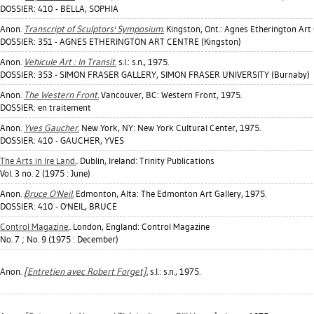
DOSSIER: 410 - BELLA, SOPHIA
Anon.
Transcript of Sculptors' Symposium.
Kingston, Ont.: Agnes Etherington Art 
DOSSIER: 351 - AGNES ETHERINGTON ART CENTRE (Kingston)
Anon.
Vehicule Art : In Transit.
s.l.: s.n., 1975.
DOSSIER: 353 - SIMON FRASER GALLERY, SIMON FRASER UNIVERSITY (Burnaby)
Anon.
The Western Front.
Vancouver, BC: Western Front, 1975.
DOSSIER: en traitement
Anon.
Yves Gaucher.
New York, NY: New York Cultural Center, 1975.
DOSSIER: 410 - GAUCHER, YVES
The Arts in Ire Land.
. Dublin, Ireland: Trinity Publications
Vol. 3 no. 2 (1975 : June)
Anon.
Bruce O'Neil.
Edmonton, Alta: The Edmonton Art Gallery, 1975.
DOSSIER: 410 - O'NEIL, BRUCE
Control Magazine.
. London, England: Control Magazine
No. 7 ; No. 9 (1975 : December)
Anon.
[Entretien avec Robert Forget].
s.l.: s.n., 1975.