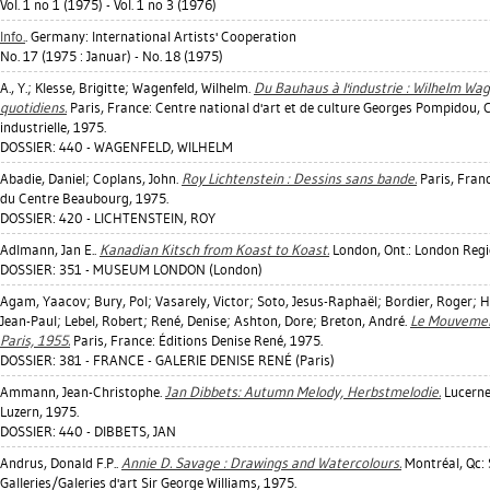
Vol. 1 no 1 (1975) - Vol. 1 no 3 (1976)
Info.
. Germany: International Artists' Cooperation
No. 17 (1975 : Januar) - No. 18 (1975)
A., Y.
;
Klesse, Brigitte
;
Wagenfeld, Wilhelm
.
Du Bauhaus à l'industrie : Wilhelm Wag
quotidiens.
Paris, France: Centre national d'art et de culture Georges Pompidou, 
industrielle, 1975.
DOSSIER: 440 - WAGENFELD, WILHELM
Abadie, Daniel
;
Coplans, John
.
Roy Lichtenstein : Dessins sans bande.
Paris, Fran
du Centre Beaubourg, 1975.
DOSSIER: 420 - LICHTENSTEIN, ROY
Adlmann, Jan E.
.
Kanadian Kitsch from Koast to Koast.
London, Ont.: London Regio
DOSSIER: 351 - MUSEUM LONDON (London)
Agam, Yaacov
;
Bury, Pol
;
Vasarely, Victor
;
Soto, Jesus-Raphaël
;
Bordier, Roger
;
H
Jean-Paul
;
Lebel, Robert
;
René, Denise
;
Ashton, Dore
;
Breton, André
.
Le Mouveme
Paris, 1955.
Paris, France: Éditions Denise René, 1975.
DOSSIER: 381 - FRANCE - GALERIE DENISE RENÉ (Paris)
Ammann, Jean-Christophe
.
Jan Dibbets: Autumn Melody, Herbstmelodie.
Lucerne
Luzern, 1975.
DOSSIER: 440 - DIBBETS, JAN
Andrus, Donald F.P.
.
Annie D. Savage : Drawings and Watercolours.
Montréal, Qc: 
Galleries/Galeries d'art Sir George Williams, 1975.