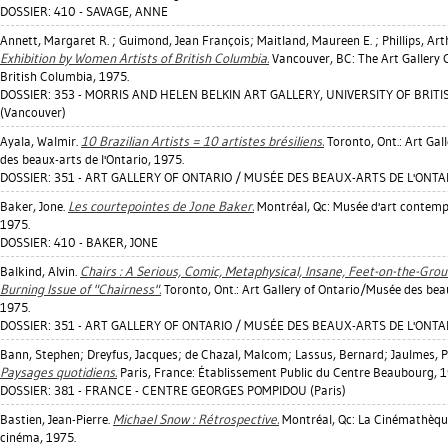
DOSSIER: 410 - SAVAGE, ANNE
Annett, Margaret R.
;
Guimond, Jean François
;
Maitland, Maureen E.
;
Phillips, Ar
Exhibition by Women Artists of British Columbia.
Vancouver, BC: The Art Gallery 
British Columbia, 1975.
DOSSIER: 353 - MORRIS AND HELEN BELKIN ART GALLERY, UNIVERSITY OF BRIT
(Vancouver)
Ayala, Walmir
.
10 Brazilian Artists = 10 artistes brésiliens.
Toronto, Ont.: Art Gal
des beaux-arts de l'Ontario, 1975.
DOSSIER: 351 - ART GALLERY OF ONTARIO / MUSÉE DES BEAUX-ARTS DE L'ONTAR
Baker, Jone
.
Les courtepointes de Jone Baker.
Montréal, Qc: Musée d'art contemp
1975.
DOSSIER: 410 - BAKER, JONE
Balkind, Alvin
.
Chairs : A Serious, Comic, Metaphysical, Insane, Feet-on-the-Gro
Burning Issue of "Chairness".
Toronto, Ont.: Art Gallery of Ontario/Musée des beau
1975.
DOSSIER: 351 - ART GALLERY OF ONTARIO / MUSÉE DES BEAUX-ARTS DE L'ONTAR
Bann, Stephen
;
Dreyfus, Jacques
;
de Chazal, Malcom
;
Lassus, Bernard
;
Jaulmes, P
Paysages quotidiens.
Paris, France: Établissement Public du Centre Beaubourg, 1
DOSSIER: 381 - FRANCE - CENTRE GEORGES POMPIDOU (Paris)
Bastien, Jean-Pierre
.
Michael Snow : Rétrospective.
Montréal, Qc: La Cinémathèq
cinéma, 1975.