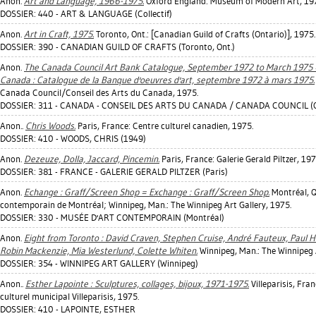
Anon.
Art and Language, 1966-1975.
Oxford England: Museum of Modern Art, 19
DOSSIER: 440 - ART & LANGUAGE (Collectif)
Anon.
Art in Craft, 1975.
Toronto, Ont.: [Canadian Guild of Crafts (Ontario)], 1975.
DOSSIER: 390 - CANADIAN GUILD OF CRAFTS (Toronto, Ont.)
Anon.
The Canada Council Art Bank Catalogue, September 1972 to March 1975 =
Canada : Catalogue de la Banque d'oeuvres d'art, septembre 1972 à mars 1975.
Canada Council/Conseil des Arts du Canada, 1975.
DOSSIER: 311 - CANADA - CONSEIL DES ARTS DU CANADA / CANADA COUNCIL (
Anon..
Chris Woods.
Paris, France: Centre culturel canadien, 1975.
DOSSIER: 410 - WOODS, CHRIS (1949)
Anon.
Dezeuze, Dolla, Jaccard, Pincemin.
Paris, France: Galerie Gerald Piltzer, 197
DOSSIER: 381 - FRANCE - GALERIE GERALD PILTZER (Paris)
Anon.
Echange : Graff/Screen Shop = Exchange : Graff/Screen Shop.
Montréal, Q
contemporain de Montréal; Winnipeg, Man.: The Winnipeg Art Gallery, 1975.
DOSSIER: 330 - MUSÉE D'ART CONTEMPORAIN (Montréal)
Anon.
Eight from Toronto : David Craven, Stephen Cruise, André Fauteux, Paul 
Robin Mackenzie, Mia Westerlund, Colette Whiten.
Winnipeg, Man.: The Winnipeg A
DOSSIER: 354 - WINNIPEG ART GALLERY (Winnipeg)
Anon..
Esther Lapointe : Sculptures, collages, bijoux, 1971-1975.
Villeparisis, Fran
culturel municipal Villeparisis, 1975.
DOSSIER: 410 - LAPOINTE, ESTHER