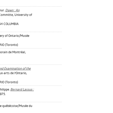
thur
.
Dawn : An
Committe, University of
ISH COLUMBIA
lery of Ontario/Musée
IO (Toronto)
orain de Montréal,
und Examination of the
x-arts de l'Ontario,
IO (Toronto)
hilippe
.
Bernard Lassus :
975.
ue québécoise/Musée du