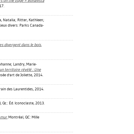
rs on the Edge = Bonavista
17.
, Natalia
;
Ritter, Kathleen
;
 Lieux divers: Parks Canada-
s divergent dans le bois.
ohanne
;
Landry, Marie-
un territoire révélé : Une
sée d'art de Joliette, 2014.
ain des Laurentides, 2014.
 Qc.: Éd. Iconoclaste, 2013.
 mur.
Montréal, QC: Mille