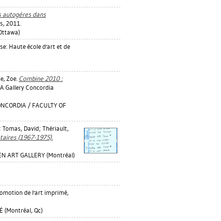
es autogéres dans
s, 2011.
Ottawa)
e: Haute école d'art et de
e, Zoe
.
Combine 2010 :
A Gallery Concordia
ONCORDIA / FACULTY OF
;
Tomas, David
;
Thériault,
aires (1967-1975).
EN ART GALLERY (Montréal)
motion de l'art imprimé,
(Montréal, Qc)