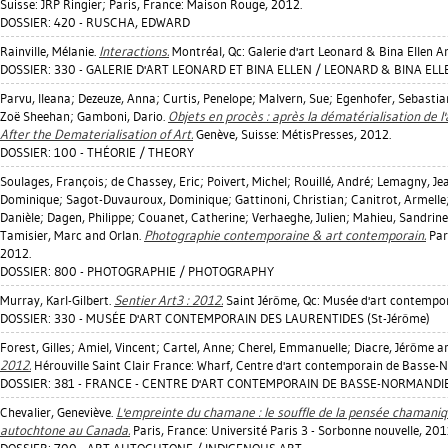
Suisse: JRP Ringier; Paris, France: Maison Rouge, 2012.
DOSSIER: 420 - RUSCHA, EDWARD
Rainville, Mélanie
.
Interactions.
Montréal, Qc: Galerie d'art Leonard & Bina Ellen Ar
DOSSIER: 330 - GALERIE D'ART LEONARD ET BINA ELLEN / LEONARD & BINA ELL
Parvu, Ileana
;
Dezeuze, Anna
;
Curtis, Penelope
;
Malvern, Sue
;
Egenhofer, Sebastia
Zoë Sheehan
;
Gamboni, Dario
.
Objets en procès : après la dématérialisation de l'
After the Dematerialisation of Art.
Genève, Suisse: MétisPresses, 2012.
DOSSIER: 100 - THÉORIE / THEORY
Soulages, François
;
de Chassey, Eric
;
Poivert, Michel
;
Rouillé, André
;
Lemagny, Je
Dominique
;
Sagot-Duvauroux, Dominique
;
Gattinoni, Christian
;
Canitrot, Armelle
Danièle
;
Dagen, Philippe
;
Couanet, Catherine
;
Verhaeghe, Julien
;
Mahieu, Sandrine
Tamisier, Marc
and Orlan.
Photographie contemporaine & art contemporain.
Pari
2012.
DOSSIER: 800 - PHOTOGRAPHIE / PHOTOGRAPHY
Murray, Karl-Gilbert
.
Sentier Art3 : 2012.
Saint Jérôme, Qc: Musée d'art contempor
DOSSIER: 330 - MUSÉE D'ART CONTEMPORAIN DES LAURENTIDES (St-Jérôme)
Forest, Gilles
;
Amiel, Vincent
;
Cartel, Anne
;
Cherel, Emmanuelle
;
Diacre, Jérôme
an
2012.
Hérouville Saint Clair France: Wharf, Centre d'art contemporain de Basse-
DOSSIER: 381 - FRANCE - CENTRE D'ART CONTEMPORAIN DE BASSE-NORMANDIE (H
Chevalier, Geneviève
.
L'empreinte du chamane : le souffle de la pensée chamaniq
autochtone au Canada.
Paris, France: Université Paris 3 - Sorbonne nouvelle, 201