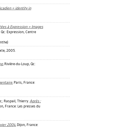
cadien = identity in
tées à Expression = Images
 Qc: Expression, Centre
nthe)
xte, 2005.
op.
Rivière-du-Loup, Qc:
mentaire.
Paris, France:
ic
;
Raspail, Thierry
.
Après :
on, France: Les presses du
vier 2004.
Dijon, France: