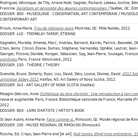
Rodriguez, Véronique
;
de Tilly, Ariane Noël
;
Gagnier, Richard
;
Lebeau, Justine
;
Bén
Francine
.
Variations et pérennité des œuvres contemporaines ?
Québec, QC: Édi
DOSSIER: 800 - MUSÉOLOGIE - CONSERVATION, ART CONTEMPORAIN / MUSEOLO
CONTEMPORARY ART
Proulx, Anne-Marie
.
Trou de mémoire noire.
Montréal, QC: Mille feuilles, 2012.
DOSSIER: 410 - TREMBLAY-TARDIF, ÉTIENNE
Gagnebin, Murielle
;
Jimenez, Marc
;
Andrieu, Bernard
;
Barrès, Patrick
;
Beuvelet, Ol
Chan, Jenny
;
Chiron, Éliane
;
Dumas, Stéphane
;
Hernandez, Ophélie
;
Leutrat, Jean-
Georges
;
Pistone, Danièle
;
Rongier, Sébastien
;
Sag, Jean-Pierre
;
Soulages, Franço
extrêmes.
Paris, France: Klincksieck, 2012.
DOSSIER: 100 - THÉORIE / THEORY
Grenville, Bruce
;
Doherty, Ryan
;
Liss, David
;
Déry, Louise
;
Diviney, David
.
2012 Sob
artistique Sobey 2012.
Halifax, NS: Art Gallery of Nova Scotia, 2012.
DOSSIER: 343 - ART GALLERY OF NOVA SCOTIA (Halifax)
Moeglin-Delcroix, Anne
.
Esthétique du livre d'artiste : Une introduction à l'art c
revue et augmentée. Paris, France: Bibliothèque nationale de France; Marseille (Fra
2012.
DOSSIER: 800 - LIVRE D'ARTISTE / ARTIST'S BOOK
St-Jean Aubre, Anne-Marie
.
Faire comme si...
Rimouski, Qc: Musée régional de Rim
DOSSIER: 330 - MUSÉE RÉGIONAL DE RIMOUSKI (Rimouski)
Ruscha, Ed
;
Criqui, Jean-Pierre
and [et alii].
Huit textes. Vingt-trois entretiens : 