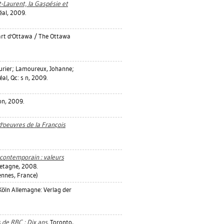
-Laurent, la Gaspésie et
éal, 2009.
'art d'Ottawa / The Ottawa
urier
;
Lamoureux, Johanne
;
al, Qc: s n, 2009.
on, 2009.
d'oeuvres de la François
 contemporain : valeurs
retagne, 2008.
nnes, France)
öln Allemagne: Verlag der
de RBC : Dix ans.
Toronto,