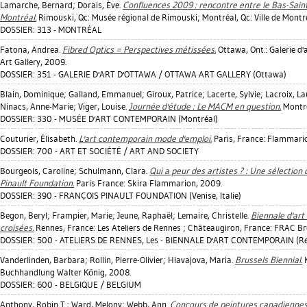
Lamarche, Bernard
;
Dorais, Ève
.
Confluences 2009 : rencontre entre le Bas-Saint
Montréal.
Rimouski, Qc: Musée régional de Rimouski; Montréal, Qc: Ville de Montr
DOSSIER: 313 - MONTRÉAL
Fatona, Andrea
.
Fibred Optics = Perspectives métissées.
Ottawa, Ont.: Galerie d
Art Gallery, 2009.
DOSSIER: 351 - GALERIE D'ART D'OTTAWA / OTTAWA ART GALLERY (Ottawa)
Blain, Dominique
;
Galland, Emmanuel
;
Giroux, Patrice
;
Lacerte, Sylvie
;
Lacroix, La
Ninacs, Anne-Marie
;
Viger, Louise
.
Journée d'étude : Le MACM en question.
Montré
DOSSIER: 330 - MUSÉE D'ART CONTEMPORAIN (Montréal)
Couturier, Élisabeth
.
L'art contemporain mode d'emploi.
Paris, France: Flammari
DOSSIER: 700 - ART ET SOCIÉTÉ / ART AND SOCIETY
Bourgeois, Caroline
;
Schulmann, Clara
.
Qui a peur des artistes ? : Une sélection 
Pinault Foundation.
Paris France: Skira Flammarion, 2009.
DOSSIER: 390 - FRANÇOIS PINAULT FOUNDATION (Venise, Italie)
Begon, Beryl
;
Frampier, Marie
;
Jeune, Raphaël
;
Lemaire, Christelle
.
Biennale d'art
croisées.
Rennes, France: Les Ateliers de Rennes ; Châteaugiron, France: FRAC B
DOSSIER: 500 - ATELIERS DE RENNES, Les - BIENNALE D'ART CONTEMPORAIN (Re
Vanderlinden, Barbara
;
Rollin, Pierre-Olivier
;
Hlavajova, Maria
.
Brussels Biennial.
K
Buchhandlung Walter König, 2008.
DOSSIER: 600 - BELGIQUE / BELGIUM
Anthony, Robin T.
;
Ward, Melony
;
Webb, Ann
.
Concours de peintures canadiennes 