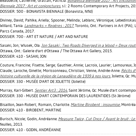
Beaudette, Catherine
;
Grattan, Patricia
.
Bonavista Biennale 2017 : Art Encounte
Biennale 2017 : Art et conjonctures.
s.l.: 2 Rooms Contemporary Art Projects, 20
DOSSIER: 500 - BONAVISTA BIENNALE (Bonavista, Nfld)
Diviney, David
;
Pahlke, Ariella
;
Spooner, Melinda
;
Leblanc, Véronique
;
Lebedinskaia
Willard, Tania
.
Landmarks = Repères : 2017.
Toronto, Ont.: Partners in Art (PIA);
Parcs Canada, 2017.
DOSSIER: 700 - ART ET NATURE / ART AND NATURE
Sasaki, Jon
;
Wlusek, Ola
.
Jon Sasaki : Two Roads Diverged in a Wood = Deux route
Ottawa, Ont.: Galerie d'art d'Ottawa / The Ottawa Art Gallery, 2015.
DOSSIER: 410 - SASAKI, JON
Couture, Francine
;
Fisette, Serge
;
Gauthier, Annie
;
Lacroix, Laurier
;
Lamoureux, J
Claude
;
Laroche, Ginette
;
Morissonneau, Christian
;
Venne, Andrée-Anne
.
Récits d'
histoire culturelle de la région de Lanaudière de 1939 à nos jours.
Joliette, Qc: Mu
DOSSIER: 330 - MUSÉE D'ART DE JOLIETTE (Joliette)
Murray, Karl-Gilbert
.
Sentier Art3 : 2014.
Saint Jérôme, Qc: Musée d'art contempor
DOSSIER: 330 - MUSÉE D'ART CONTEMPORAIN DES LAURENTIDES (St-Jérôme)
Bisaillon, Jean-Robert
;
Romain, Charlotte
.
Martine Birobent : insoumise.
Montréal,
DOSSIER: 410 - BIROBENT, MARTINE
Burisch, Nicole
;
Godin, Andréanne
.
Measure Twice, Cut Once / Avant le bruit : Le
feuilles, 2013.
DOSSIER: 410 - GODIN, ANDRÉANNE