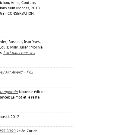
ichou, Anne
;
Couture,
tions MultiMondes, 2013.
GY - CONSERVATION,
ivier
;
Bosseur, Jean-Yves
;
Louis
;
Milly, Julien
;
Molinié,
is
.
L'art dans tous ses
ey Art Award = Prix
ontemporain.
Nouvelle édition
nce): Le mot et le reste,
ouski, 2012.
1965-2009.
2e éd. Zurich