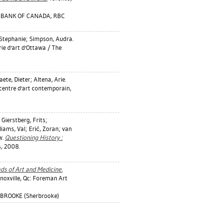
L BANK OF CANADA, RBC
, Stephanie
;
Simpson, Audra
.
rie d'art d'Ottawa / The
aete, Dieter
;
Altena, Arie
.
centre d'art contemporain,
;
Gierstberg, Frits
;
liams, Val
;
Erić, Zoran
;
van
w
.
Questioning History :
, 2008.
ads of Art and Medicine.
nnoxville, Qc: Foreman Art
RBROOKE (Sherbrooke)