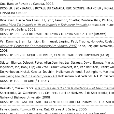
Ont.: Banque Royale du Canada, 2008.
DOSSIER: 390 - BANQUE ROYALE DU CANADA, RBC GROUPE FINANCIER / ROYA
FINANCIAL GROUP
Rice, Ryan
;
Herne, Sue Ellen
;
Hill, Lynn
;
Lemmon, Colette
;
Monture, Rick
;
Phillips
Kwah Í:ken Tsi Iroquois = Oh so Iroquois = Tellement iroquois.
Ottawa, Ont.: Gale
Ottawa Art Gallery, 2008.
DOSSIER: 351 - GALERIE D'ART D'OTTAWA / OTTAWA ART GALLERY (Ottawa)
Van Damme, Bram
;
Lambion, Emmanuel
;
Lagring, Paul
;
Truong, Hong-An
;
Roelst
Netwerk, Center for Contemporary Art : Annual 2007.
Aalst, Belgique: Netwerk, 
2008.
DOSSIER: 381 - BELGIQUE - NETWERK, CENTRE D'ART CONTEMPORAIN (Aalst)
Stigter, Bianca
;
Delpeut, Peter
;
Allen, Jennifer
;
Levi Strauss, David
;
Barnas, Maria
Ingelevics, Vid
;
Bool, Flip
;
van Vree, Frank
;
Verwoert, Jan
;
van der Stok, Frank
;
Wil
Duijvenboden, Nickel
;
Koester, Joachim
;
Holleman, Arnoud
;
Buckingham, Matthe
Imagining the Past in Contemporary Art.
Rotterdam, Netherlands: NAI Publishers
DOSSIER: 100 - THÉORIE / THEORY
Beaudoin, Marie-France
.
À la croisée de l'art et de la médecine = At the Crossro
Sherbrooke, Qc: Galerie d'art du Centre culturel de l'Université de Sherbrooke; Le
Gallery of Bishop's University, 2008.
DOSSIER: 330 - GALERIE D'ART DU CENTRE CULTUREL DE L'UNIVERSITÉ DE SHE
Falvey, Emily
.
Kosmos.
Ottawa, Ont.: Ottawa Art Gallery, 2006.
DOSSIER: 351 - GALERIE D'ART D'OTTAWA / OTTAWA ART GALLERY (Ottawa)