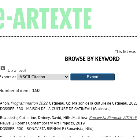
This list wa
BROWSE BY KEYWORD
Up a level
Export as
Number of items:
140
.
Anon.
Programmation 2022.
Gatineau, Qc: Maison de la culture de Gatineau, 2022
DOSSIER: 330 - MAISON DE LA CULTURE DE GATINEAU (Gatineau)
Beaudette, Catherine
;
Diviney, David
;
Hills, Matthew
.
Bonavista Biennale 2019 : Fl
Neuve: 2 Rooms Contemporary Art Projects, 2019.
DOSSIER: 500 - BONAVISTA BIENNALE (Bonavista, Nfld)