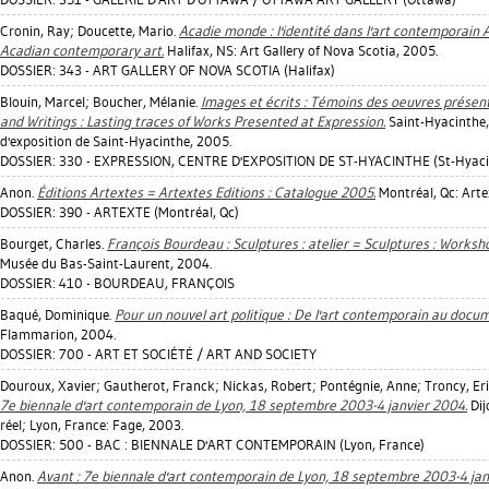
Cronin, Ray
;
Doucette, Mario
.
Acadie monde : l'identité dans l'art contemporain A
Acadian contemporary art.
Halifax, NS: Art Gallery of Nova Scotia, 2005.
DOSSIER: 343 - ART GALLERY OF NOVA SCOTIA (Halifax)
Blouin, Marcel
;
Boucher, Mélanie
.
Images et écrits : Témoins des oeuvres présen
and Writings : Lasting traces of Works Presented at Expression.
Saint-Hyacinthe,
d'exposition de Saint-Hyacinthe, 2005.
DOSSIER: 330 - EXPRESSION, CENTRE D'EXPOSITION DE ST-HYACINTHE (St-Hyaci
Anon.
Éditions Artextes = Artextes Editions : Catalogue 2005.
Montréal, Qc: Arte
DOSSIER: 390 - ARTEXTE (Montréal, Qc)
Bourget, Charles
.
François Bourdeau : Sculptures : atelier = Sculptures : Worksh
Musée du Bas-Saint-Laurent, 2004.
DOSSIER: 410 - BOURDEAU, FRANÇOIS
Baqué, Dominique
.
Pour un nouvel art politique : De l'art contemporain au docu
Flammarion, 2004.
DOSSIER: 700 - ART ET SOCIÉTÉ / ART AND SOCIETY
Douroux, Xavier
;
Gautherot, Franck
;
Nickas, Robert
;
Pontégnie, Anne
;
Troncy, Er
7e biennale d'art contemporain de Lyon, 18 septembre 2003-4 janvier 2004.
Dij
réel; Lyon, France: Fage, 2003.
DOSSIER: 500 - BAC : BIENNALE D'ART CONTEMPORAIN (Lyon, France)
Anon.
Avant : 7e biennale d'art contemporain de Lyon, 18 septembre 2003-4 jan