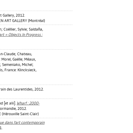
t Gallery, 2012.
EN ART GALLERY (Montréal)
n
;
Coëllier, Sylvie
;
Saldaña,
art = Objects In Progress :
an-Claude
;
Chateau,
;
Morel, Gaëlle
;
Méaux,
;
Semeniako, Michel
;
s, France: Klincksieck,
ain des Laurentides, 2012.
d [et alii].
Wharf : 2000-
Normandie, 2012.
érouville Saint-Clair)
ue dans l'art contemporain
1.