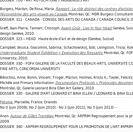
DOSSIER: 700 - ART AUTOCHTONE / INDIGENOUS ART
Burgess, Marilyn
;
De Rosa, Maria
.
Rapport : Le rôle distinct des centres d'artist
l'écosystème des arts visuels au Canada.
Montréal, QC: MDR Burgess Consultant
DOSSIER: 311 - CANADA - CONSEIL DES ARTS DU CANADA / CANADA COUNCIL (
Greff, Jean-Pierre
;
Tannert, Chistoph
.
Avant-Goût : Live In Your Head.
Genève, Suiss
design Genève, 2010.
DOSSIER: 323 – HEAD : Haute école d’art et de design (Genève, Suisse)
Campbell, Jessica
;
Giacomini, Sabrina
;
Schachowskoj, Jodi
;
Livingston, Tricia
;
Kok
Undergraduate Student Exhibition = Exposition des finissants.
Montréal, Qc: FOF
University, 2010.
DOSSIER: 330 - FOFA GALERIE DE LA FACULTÉ DES BEAUX-ARTS, UNIVERSITÉ C
FINE ARTS, CONCORDIA UNIVERSITY
Bénichou, Anne
;
Bonin, Vincent
;
Froger, Marion
;
Holmes, Kristy A.
;
Tayler, Felicity
Michèle
and Primary Information.
Documentary Protocols = Protocoles document
Montréal, Qc: Galerie Leonard Bina Ellen Art Gallery, 2010.
DOSSIER: 330 - GALERIE D'ART LEONARD ET BINA ELLEN / LEONARD & BINA ELL
Petunia.
. Marseille, France: Orlando
No 0 (juin 2009); No 2 (juin 2010) - No 3 (juin 2011); No 5 (juin 2013) --
Anon.
Autour de Gilles Tremblay.
Montréal, Qc: ARPRIM Regroupement pour la pro
2009.
DOSSIER: 390 - ARPRIM REGROUPEMENT POUR LA PROMOTION DE L'ART IMPRIMÉ 