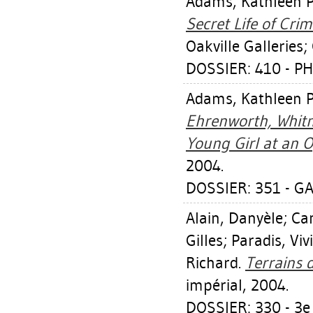
Adams, Kathleen P
Secret Life of Crim
Oakville Galleries;
DOSSIER: 410 - PH
Adams, Kathleen P
Ehrenworth, Whitne
Young Girl at an 
2004.
DOSSIER: 351 - GA
Alain, Danyèle
;
Can
Gilles
;
Paradis, Viv
Richard.
Terrains 
impérial, 2004.
DOSSIER: 330 - 3e