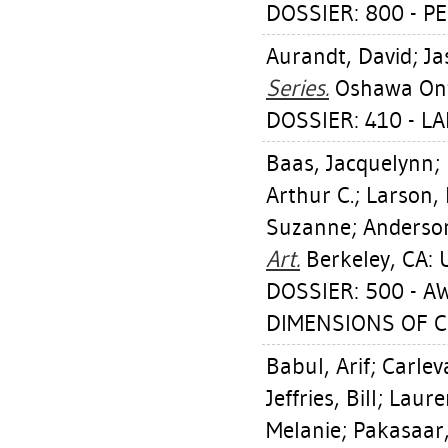
DOSSIER: 800 - 
Aurandt, David
;
Ja
Series.
Oshawa Ont:
DOSSIER: 410 - L
Baas, Jacquelynn
;
Arthur C.
;
Larson,
Suzanne
;
Anderson
Art.
Berkeley, CA: U
DOSSIER: 500 - A
DIMENSIONS OF 
Babul, Arif
;
Carlev
Jeffries, Bill
;
Laure
Melanie
;
Pakasaar