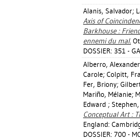
Alanis, Salvador
;
L
Axis of Coincinden
Barkhouse : Friend
ennemi du mal.
Ot
DOSSIER: 351 - GA
Alberro, Alexander
Carole
;
Colpitt, Fr
Fer, Briony
;
Gilber
Mariño, Mélanie
;
M
Edward
;
Stephen,
Conceptual Art : T
England: Cambridge
DOSSIER: 700 - 