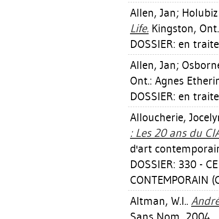
Allen, Jan
;
Holubiz
Life.
Kingston, Ont.
DOSSIER: en trait
Allen, Jan
;
Osborne
Ont.: Agnes Etheri
DOSSIER: en trait
Alloucherie, Jocel
: Les 20 ans du CI
d'art contemporai
DOSSIER: 330 - C
CONTEMPORAIN (CI
Altman, W.l.
.
André
Sans Nom, 2004.