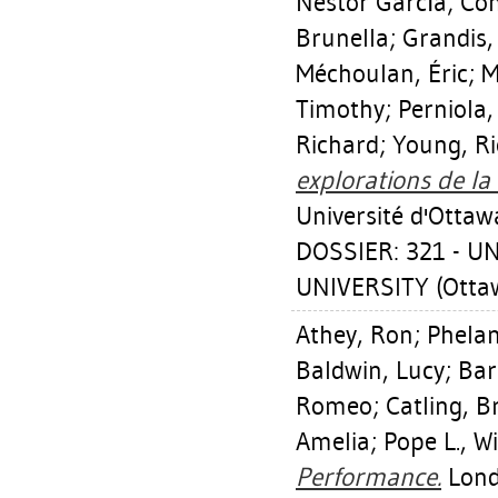
Néstor García
;
Coh
Brunella
;
Grandis,
Méchoulan, Éric
;
M
Timothy
;
Perniola,
Richard
;
Young, R
explorations de la
Université d'Ottaw
DOSSIER: 321 - U
UNIVERSITY (Ottaw
Athey, Ron
;
Phelan
Baldwin, Lucy
;
Bar
Romeo
;
Catling, B
Amelia
;
Pope L., W
Performance.
Lond