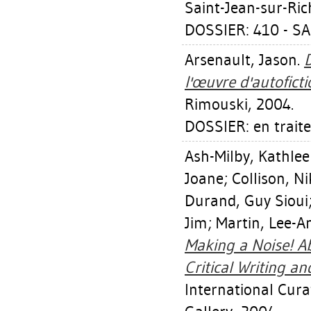
Saint-Jean-sur-Rich
DOSSIER: 410 - S
Arsenault, Jason
.
l'œuvre d'autoficti
Rimouski, 2004.
DOSSIER: en trait
Ash-Milby, Kathle
Joane
;
Collison, N
Durand, Guy Sioui
Jim
;
Martin, Lee-A
Making a Noise! Ab
Critical Writing 
International Curat