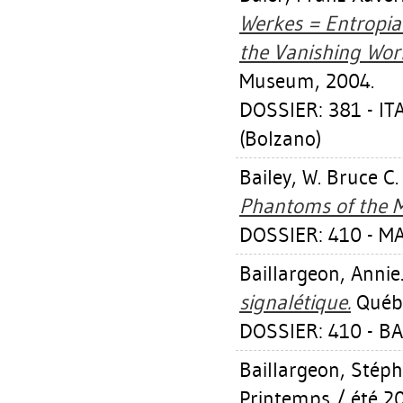
Werkes = Entropia 
the Vanishing Wor
Museum, 2004.
DOSSIER: 381 - I
(Bolzano)
Bailey, W. Bruce C
Phantoms of the 
DOSSIER: 410 - M
Baillargeon, Annie
signalétique.
Québe
DOSSIER: 410 - B
Baillargeon, Stép
Printemps / été 20