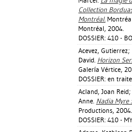
Marcel
.
La magie d
Collection Bordua
Montréal.
Montréal
Montréal, 2004.
DOSSIER: 410 - B
Acevez, Gutierrez
;
David
.
Horizon Ser
Galería Vértice, 20
DOSSIER: en trait
Acland, Joan Reid
Anne
.
Nadia Myre :
Productions, 2004.
DOSSIER: 410 - M