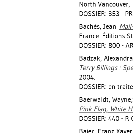
North Vancouver, 
DOSSIER: 353 - P
Bachès, Jean
.
Mail
France: Éditions 
DOSSIER: 800 - A
Badzak, Alexandra
Terry Billings : Spe
2004.
DOSSIER: en trait
Baerwaldt, Wayne
Pink Flag, White H
DOSSIER: 440 - R
Baier, Franz Xaver