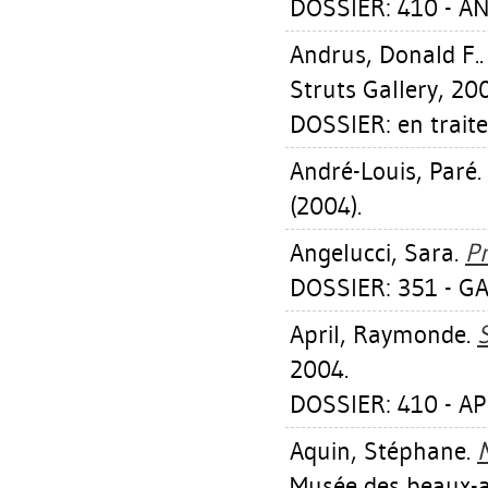
DOSSIER: 410 - A
Andrus, Donald F.
Struts Gallery, 20
DOSSIER: en trait
André-Louis, Paré
.
(2004).
Angelucci, Sara
.
Pr
DOSSIER: 351 - GA
April, Raymonde
.
S
2004.
DOSSIER: 410 - A
Aquin, Stéphane
.
N
Musée des beaux-