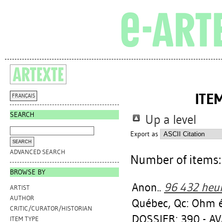
ITE
FRANÇAIS
SEARCH
Up a level
Export as
ADVANCED SEARCH
Number of items
BROWSE BY
Anon..
96 432 heur
ARTIST
AUTHOR
Québec, Qc: Ohm é
CRITIC/CURATOR/HISTORIAN
DOSSIER: 390 - A
ITEM TYPE